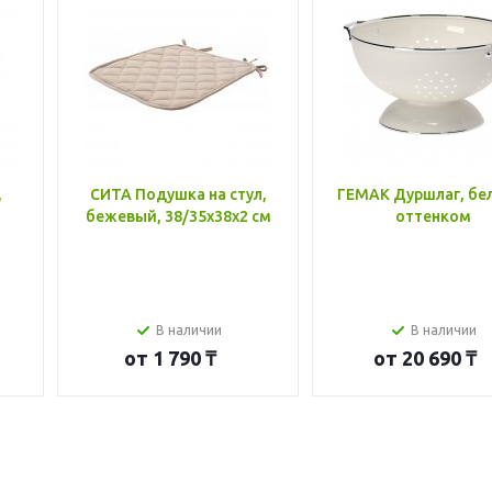
,
СИТА Подушка на стул,
ГЕМАК Дуршлаг, бе
бежевый, 38/35x38x2 см
оттенком
В наличии
В наличии
от
1 790 ₸
от
20 690 ₸