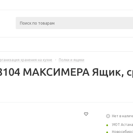
рганизация хранения на кухне
-
Полки и ящики
8104 МАКСИМЕРА Ящик, с
Нет в налич
УЮТ Астан
Новосибирс