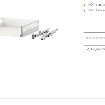
УЮТ в тц А
УЮТ Алмат
Наши менеджер
Поделит