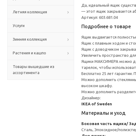
Да, идеальный ящик существ
— этот ящик закрывается а
Летняя коллекция
Артикул: 603.681.04
Услуги
Подробнее о товаре
Ящик выдвигается полность
Зимняя коллекция
Ящик с плавным ходом и ст
Ящик с доводчиком закрывае
Растения и кашпо
Увеличить пространство для
Ящики МАКСИМЕРА можно доп
Товары вышедшие из
тарелок, чтобы использова
ассортимента
Бесплатно 25 лет гарантии.
Можно дополнить стеклянны
высоком шкафу.
Можно дополнить разделите
Дизайнер:
IKEA of Sweden
Материалы и уход
Боковая часть ящика/ Зад
Сталь, Эпоксидное/полиэст
Дно ящика: