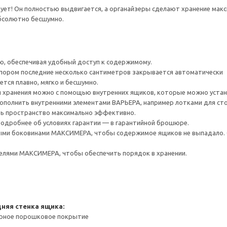
ует! Он полностью выдвигается, а органайзеры сделают хранение ма
бсолютно бесшумно.
ю, обеспечивая удобный доступ к содержимому.
опором последние несколько сантиметров закрывается автоматически
тся плавно, мягко и бесшумно.
 хранения можно с помощью внутренних ящиков, которые можно устано
олнить внутренними элементами ВАРЬЕРА, например лотками для сто
ть пространство максимально эффективно.
 Подробнее об условиях гарантии — в гарантийной брошюре.
ми боковинами МАКСИМЕРА, чтобы содержимое ящиков не выпадало. Ст
лями МАКСИМЕРА, чтобы обеспечить порядок в хранении.
няя стенка ящика:
ерное порошковое покрытие