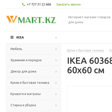
+7 727 31 22 666
Заказать звонок
Интернет магазин товаров
для дома
IKEA
Мебель
Кухни и бытовая техника
-
О
IKEA 6036
Хранение и порядок
60x60 см
Декор для дома
Кухни и бытовая техника
Кровати и матрасы
Стирка и уборка