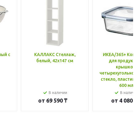
лый с
КАЛЛАКС Стеллаж,
ИКЕА/365+ Конт
белый, 42x147 см
для продукто
крышкой,
четырехугольной
стекло, пластик 
600 мл
В наличии
В наличи
от
69 590 ₸
от
4 080 ₸