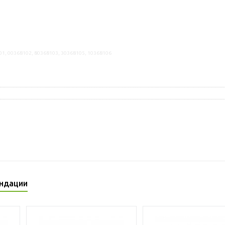
01, 00368102, 80368103, 30368105, 10368106
ндации