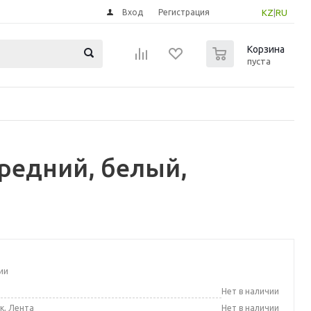
Вход
Регистрация
KZ
|
RU
0
Корзина
пуста
редний, белый,
ии
а
Нет в наличии
к, Лента
Нет в наличии