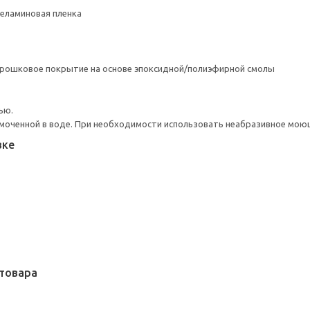
Меламиновая пленка
орошковое покрытие на основе эпоксидной/полиэфирной смолы
ью.
моченной в воде. При необходимости использовать неабразивное мою
вке
товара