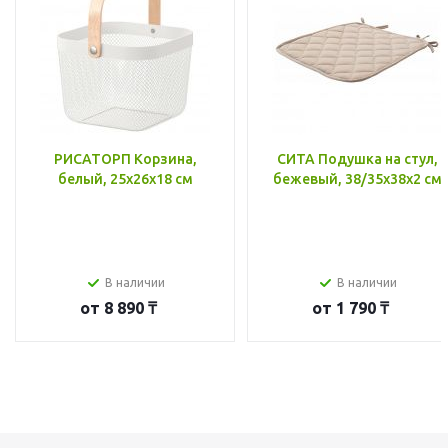
РИСАТОРП Корзина,
СИТА Подушка на стул,
белый, 25x26x18 см
бежевый, 38/35x38x2 см
В наличии
В наличии
от
8 890 ₸
от
1 790 ₸