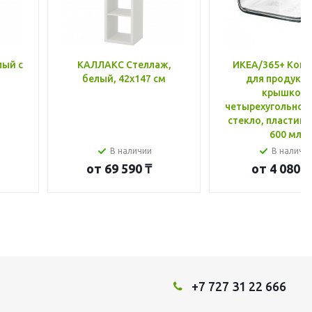
лый с
КАЛЛАКС Стеллаж,
ИКЕА/365+ Конт
белый, 42x147 см
для продукто
крышкой,
четырехугольной
стекло, пластик 
600 мл
В наличии
В наличи
от
69 590 ₸
от
4 080 ₸
+7 727 31 22 666