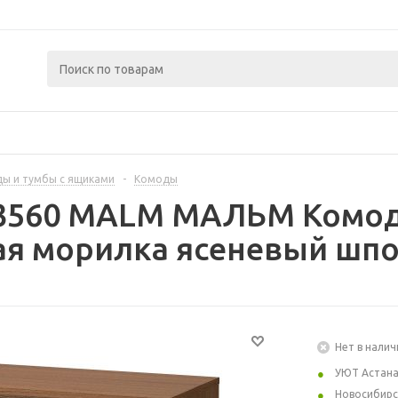
ы и тумбы с ящиками
-
Комоды
3560 MALM МАЛЬМ Комод 
я морилка ясеневый шпо
Нет в налич
УЮТ Астан
Новосибирс