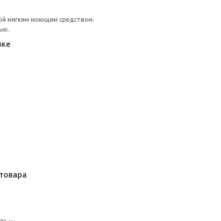
ой мягким моющим средством.
ью.
вке
товара