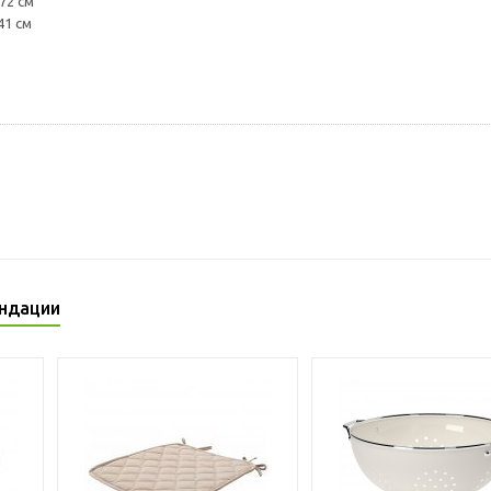
72 см
41 см
ндации