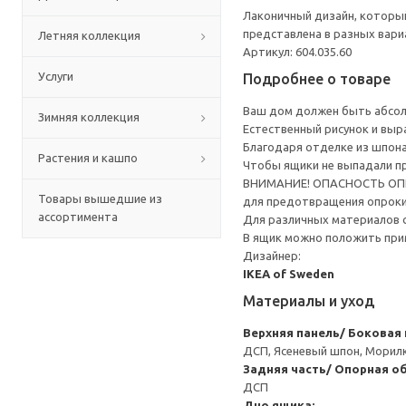
Лаконичный дизайн, который
представлена в разных вари
Летняя коллекция
Артикул: 604.035.60
Услуги
Подробнее о товаре
Ваш дом должен быть абсолю
Зимняя коллекция
Естественный рисунок и вы
Благодаря отделке из шпона
Растения и кашпо
Чтобы ящики не выпадали п
ВНИМАНИЕ! ОПАСНОСТЬ ОПРОК
Товары вышедшие из
для предотвращения опрок
ассортимента
Для различных материалов 
В ящик можно положить прим
Дизайнер:
IKEA of Sweden
Материалы и уход
Верхняя панель/ Боковая
ДСП, Ясеневый шпон, Морил
Задняя часть/ Опорная об
ДСП
Дно ящика: