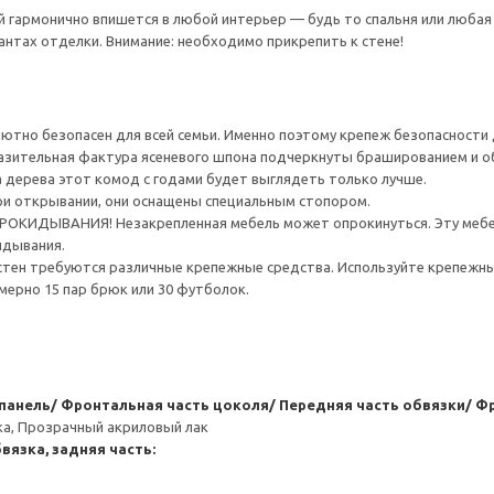
 гармонично впишется в любой интерьер — будь то спальня или любая
антах отделки. Внимание: необходимо прикрепить к стене!
тно безопасен для всей семьи. Именно поэтому крепеж безопасности д
разительная фактура ясеневого шпона подчеркнуты брашированием и 
 дерева этот комод с годами будет выглядеть только лучше.
ри открывании, они оснащены специальным стопором.
ИДЫВАНИЯ! Незакрепленная мебель может опрокинуться. Эту мебель
идывания.
стен требуются различные крепежные средства. Используйте крепежны
ерно 15 пар брюк или 30 футболок.
 панель/ Фронтальная часть цоколя/ Передняя часть обвязки/ Ф
ка, Прозрачный акриловый лак
вязка, задняя часть: