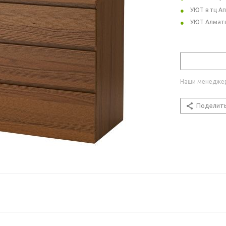
УЮТ в тц А
УЮТ Алмат
Наши менеджер
Поделит