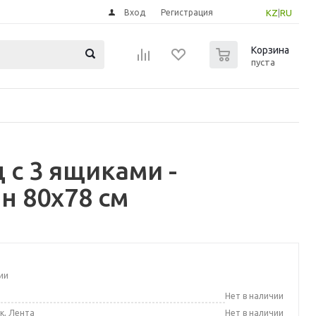
Вход
Регистрация
KZ
|
RU
0
Корзина
пуста
с 3 ящиками -
н 80x78 см
ии
а
Нет в наличии
к, Лента
Нет в наличии