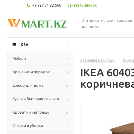
+7 727 31 22 666
Заказать звонок
Интернет магазин товаров
для дома
IKEA
Мебель
Хранение и порядок
-
Комод
IKEA 6040
Хранение и порядок
коричнева
Декор для дома
Кухни и бытовая техника
Кровати и матрасы
Стирка и уборка