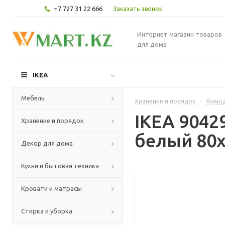
+7 727 31 22 666
Заказать звонок
Интернет магазин товаров
для дома
IKEA
Мебель
Хранение и порядок
-
Комод
IKEA 904
Хранение и порядок
белый 80x
Декор для дома
Кухни и бытовая техника
Кровати и матрасы
Стирка и уборка