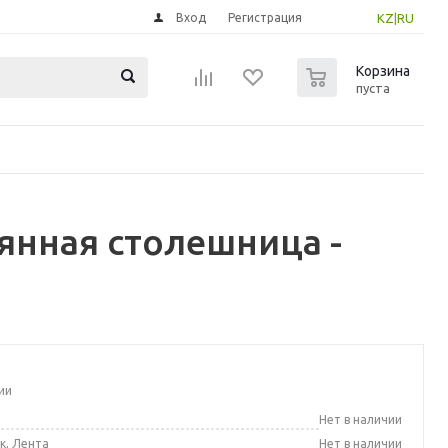
Вход
Регистрация
KZ
|
RU
0
Корзина
пуста
нная столешница -
ии
а
Нет в наличии
к, Лента
Нет в наличии