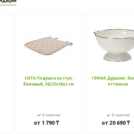
ндации
,
СИТА Подушка на стул,
ГЕМАК Дуршлаг, бе
бежевый, 38/35x38x2 см
оттенком
В наличии
В наличии
от
1 790 ₸
от
20 690 ₸