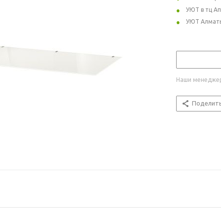
УЮТ в тц А
УЮТ Алмат
Наши менеджер
Поделит