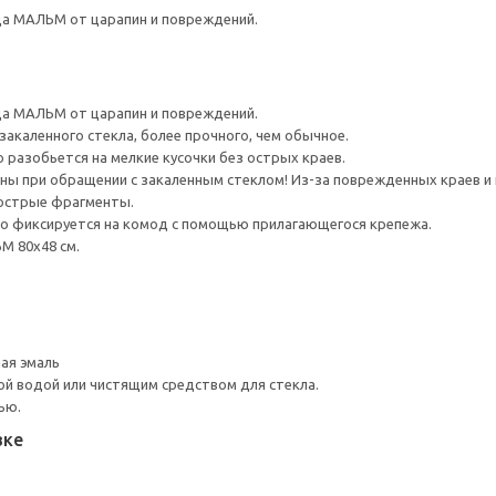
а МАЛЬМ от царапин и повреждений.
а МАЛЬМ от царапин и повреждений.
закаленного стекла, более прочного, чем обычное.
 разобьется на мелкие кусочки без острых краев.
 при обращении с закаленным стеклом! Из-за поврежденных краев и ц
 острые фрагменты.
ко фиксируется на комод с помощью прилагающегося крепежа.
 80x48 см.
ная эмаль
й водой или чистящим средством для стекла.
ью.
вке