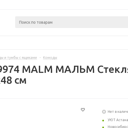
ы и тумбы с ящиками
-
Комоды
29974 MALM МАЛЬМ Стекля
48 см
Нет в налич
УЮТ Астан
Новосибирс