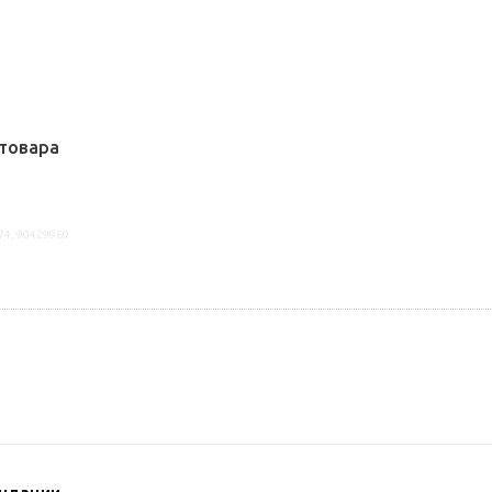
товара
74, 90429969