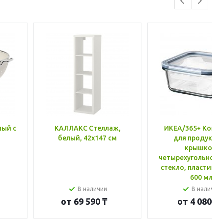
лый с
КАЛЛАКС Стеллаж,
ИКЕА/365+ Конт
белый, 42x147 см
для продукто
крышкой,
четырехугольной
стекло, пластик 
600 мл
В наличии
В наличи
от
69 590 ₸
от
4 080 ₸