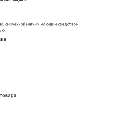
ью, смоченной мягким моющим средством.
ью.
вке
товара