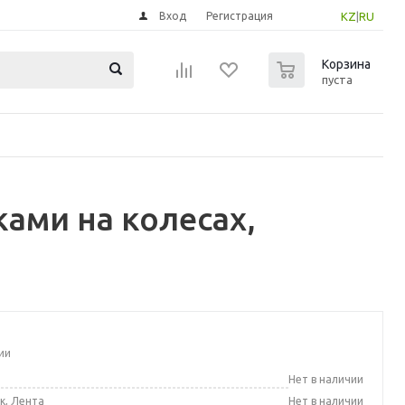
Вход
Регистрация
KZ
|
RU
0
Корзина
пуста
ами на колесах,
ии
а
Нет в наличии
к, Лента
Нет в наличии