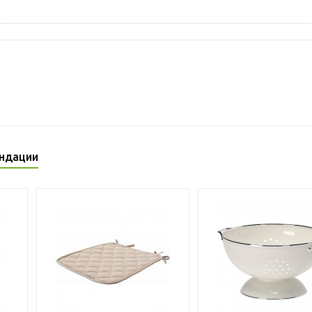
ндации