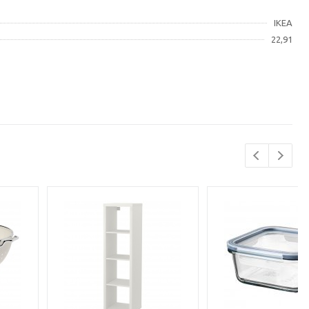
IKEA
22,91