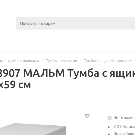
ы и тумбы с ящиками
-
Тумбы с ящиками
-
Тумбы с ящиками для дома
8907 МАЛЬМ Тумба с ящик
x59 см
Нет в налич
УЮТ Астан
Новосибирс