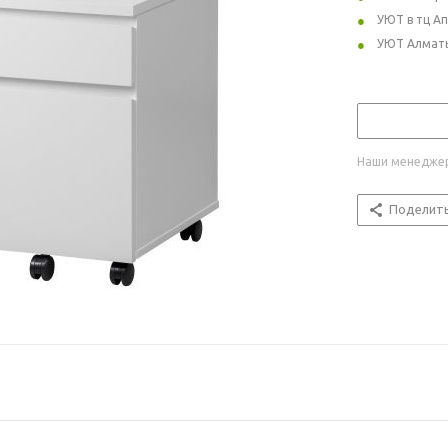
УЮТ в тц А
УЮТ Алмат
Наши менеджер
Поделит