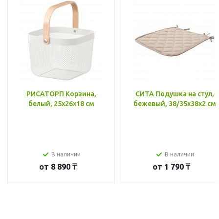
РИСАТОРП Корзина,
СИТА Подушка на стул,
белый, 25x26x18 см
бежевый, 38/35x38x2 см
В наличии
В наличии
от
8 890 ₸
от
1 790 ₸