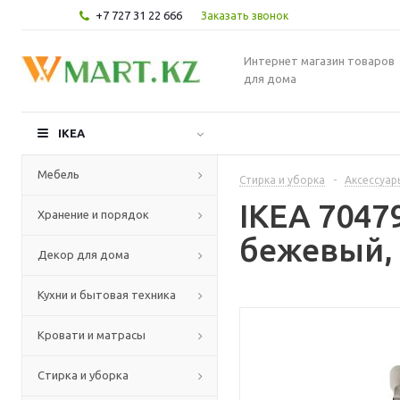
+7 727 31 22 666
Заказать звонок
Интернет магазин товаров
для дома
IKEA
Мебель
Стирка и уборка
-
Аксессуар
IKEA 7047
Хранение и порядок
бежевый, 
Декор для дома
Кухни и бытовая техника
Кровати и матрасы
Стирка и уборка