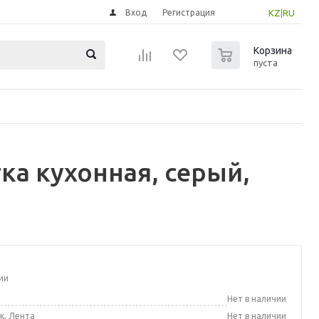
Вход
Регистрация
KZ
|
RU
0
Корзина
пуста
а кухонная, серый,
ии
а
Нет в наличии
к, Лента
Нет в наличии