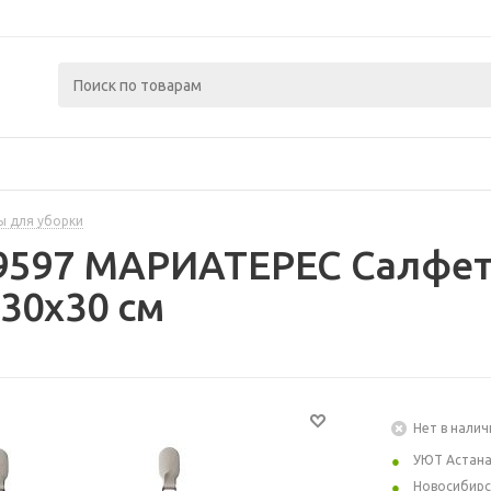
ы для уборки
9597 МАРИАТЕРЕС Салфетк
30x30 см
Нет в налич
УЮТ Астан
Новосибирс