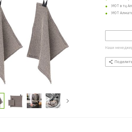
УЮТ в тц А
УЮТ Алмат
Наши менеджер
Поделит