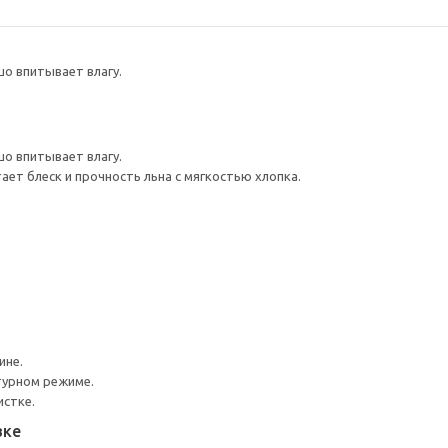
шо впитывает влагу.
шо впитывает влагу.
тает блеск и прочность льна с мягкостью хлопка.
ине.
турном режиме.
истке.
вке