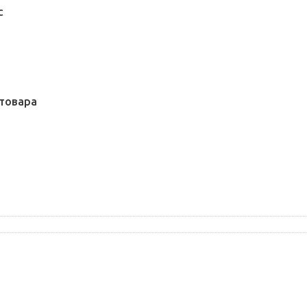
С
товара