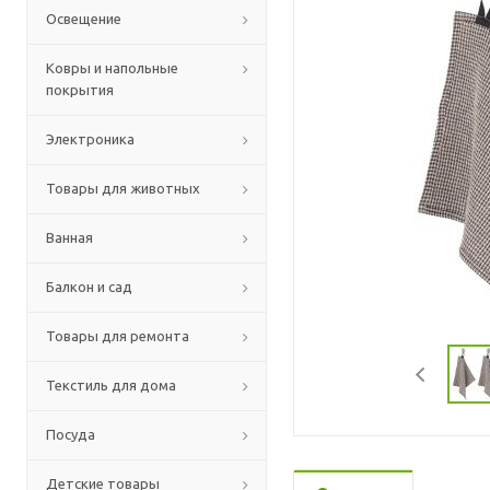
Освещение
Ковры и напольные
покрытия
Электроника
Товары для животных
Ванная
Балкон и сад
Товары для ремонта
Текстиль для дома
Посуда
Детские товары