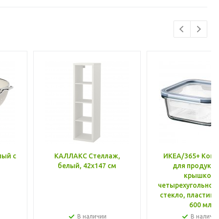
лый с
КАЛЛАКС Стеллаж,
ИКЕА/365+ Конт
белый, 42x147 см
для продукто
крышкой,
четырехугольной
стекло, пластик 
600 мл
В наличии
В наличи