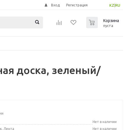
Вход
Регистрация
KZ
|
RU
0
Корзина
пуста
ая доска, зеленый/
ии
а
Нет в наличии
к, Лента
Нет в наличии