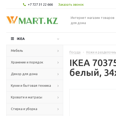
+7 727 31 22 666
Заказать звонок
Интернет магазин товаров
для дома
IKEA
Мебель
Посуда
-
Ножи и разделочн
IKEA 7037
Хранение и порядок
белый, 34
Декор для дома
Кухни и бытовая техника
Кровати и матрасы
Стирка и уборка