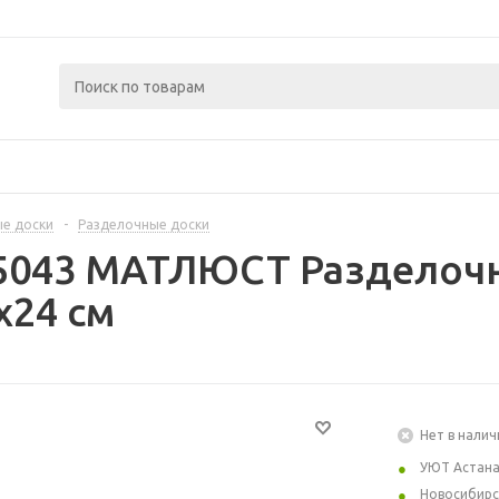
ые доски
-
Разделочные доски
5043 МАТЛЮСТ Разделочн
x24 см
Нет в налич
УЮТ Астан
Новосибирс