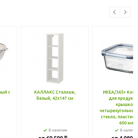
лый с
КАЛЛАКС Стеллаж,
ИКЕА/365+ Конт
белый, 42x147 см
для продукто
крышкой,
четырехугольной
стекло, пластик 
600 мл
В наличии
В наличи