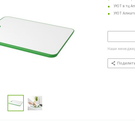
УЮТ в тц А
УЮТ Алмат
Наши менеджер
Поделит