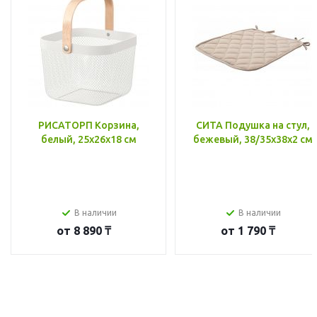
РИСАТОРП Корзина,
СИТА Подушка на стул,
белый, 25x26x18 см
бежевый, 38/35x38x2 см
В наличии
В наличии
от
8 890 ₸
от
1 790 ₸