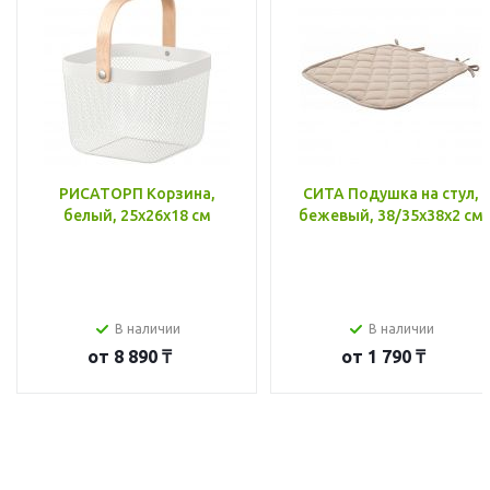
РИСАТОРП Корзина,
СИТА Подушка на стул,
белый, 25x26x18 см
бежевый, 38/35x38x2 см
В наличии
В наличии
от
8 890 ₸
от
1 790 ₸