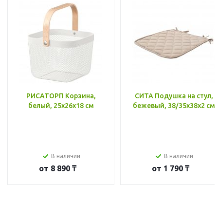
РИСАТОРП Корзина,
СИТА Подушка на стул,
белый, 25x26x18 см
бежевый, 38/35x38x2 см
В наличии
В наличии
от
8 890 ₸
от
1 790 ₸