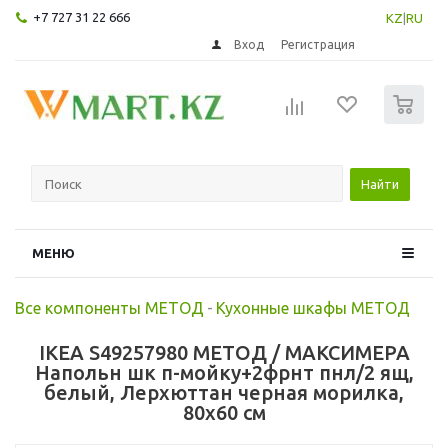
+7 727 31 22 666
KZ
|
RU
Вход
Регистрация
0
Найти
МЕНЮ
Все компоненты МЕТОД
-
Кухонные шкафы МЕТОД
IKEA S49257980 МЕТОД / МАКСИМЕРА
Напольн шк п-мойку+2фрнт пнл/2 ящ,
белый, Лерхюттан черная морилка,
80x60 см