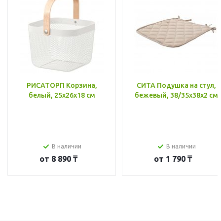
РИСАТОРП Корзина,
СИТА Подушка на стул,
белый, 25x26x18 см
бежевый, 38/35x38x2 см
В наличии
В наличии
от
8 890 ₸
от
1 790 ₸