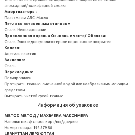
эпоксидной/полиэфирной смолы
Амортизаторы:
Пластмасса АБС, Масло
Петля со встроенным стопором
Сталь, Никелирование
Проволочная корзина
Основные части/ Обвязка:
Сталь, Эпоксидное/полиэстерное порошковое покрытие
Колесо:
Ацеталь пластик
Заклепка:
Сталь
Перекладина:
Полипропилен
Протирать тканью, смоченной водой или неабразивным моющим
средством.
Вытирать чистой сухой тканью.
Информация об упаковке
METOD МЕТОД / MAXIMERA МАКСИМЕРА
Напольн шкаф с пров корз/ящ/дверью
Номер товара: 192.579.86
LERHYTTAN ЛЕРХЮТТАН