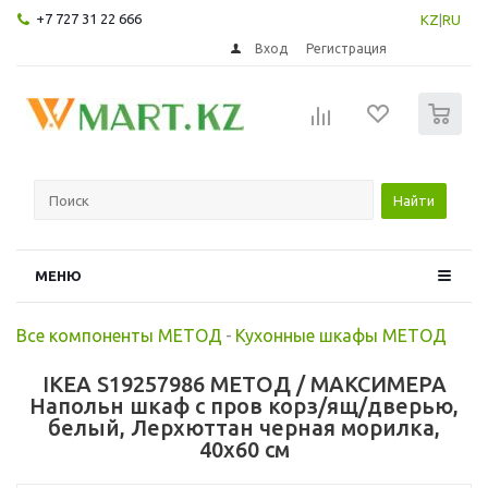
+7 727 31 22 666
KZ
|
RU
Вход
Регистрация
0
Найти
МЕНЮ
Все компоненты МЕТОД
-
Кухонные шкафы МЕТОД
IKEA S19257986 МЕТОД / МАКСИМЕРА
Напольн шкаф с пров корз/ящ/дверью,
белый, Лерхюттан черная морилка,
40x60 см