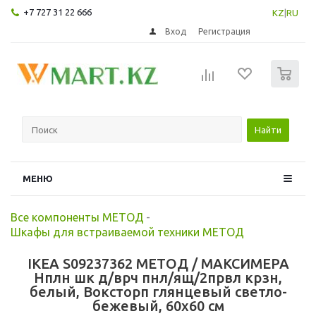
+7 727 31 22 666
KZ
|
RU
Вход
Регистрация
0
Найти
МЕНЮ
Все компоненты МЕТОД
-
Шкафы для встраиваемой техники МЕТОД
IKEA S09237362 МЕТОД / МАКСИМЕРА
Нплн шк д/врч пнл/ящ/2првл крзн,
белый, Воксторп глянцевый светло-
бежевый, 60x60 см