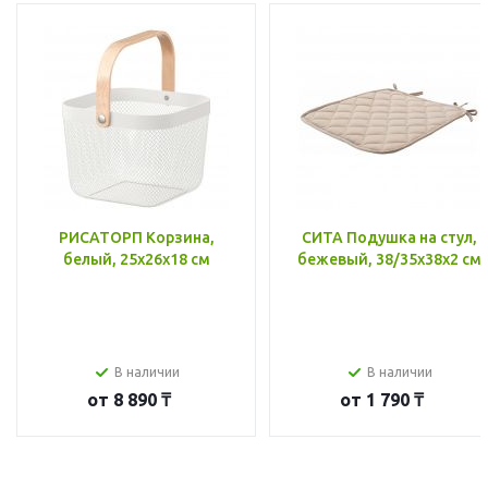
РИСАТОРП Корзина,
СИТА Подушка на стул,
белый, 25x26x18 см
бежевый, 38/35x38x2 см
В наличии
В наличии
от
8 890 ₸
от
1 790 ₸