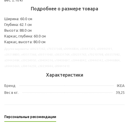
Подробнее о размере товара
Ширина: 60.0 см
Глубина: 62.1 см
Высота: 88.0 см
Каркас, глубина: 60.0 см
Каркас, высота: 80.0 см
Другие варианты: s09237362, s79237368, s09446836, s59447305, s09446191,
s29218800, s49317366, s09311960, s39231764, s59231763, s79219798, s09257982,
s09445484, s59234950, s39404316, s19409697, s59446042, s39446142, s29446864,
s49445665, s39414259, s39234946, s99441410
Характеристики
Бренд
IKEA
Вес в кг.
39,25
Персональные рекомендации