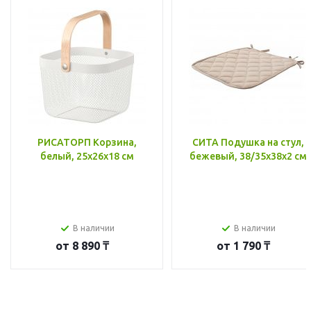
РИСАТОРП Корзина,
СИТА Подушка на стул,
белый, 25x26x18 см
бежевый, 38/35x38x2 см
В наличии
В наличии
от
8 890 ₸
от
1 790 ₸