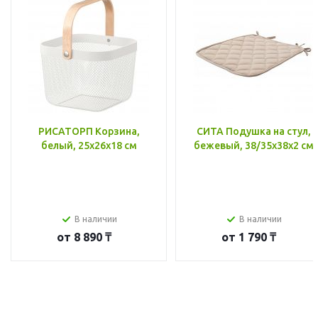
РИСАТОРП Корзина,
СИТА Подушка на стул,
белый, 25x26x18 см
бежевый, 38/35x38x2 см
В наличии
В наличии
от
8 890 ₸
от
1 790 ₸