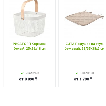
РИСАТОРП Корзина,
СИТА Подушка на стул,
белый, 25x26x18 см
бежевый, 38/35x38x2 см
В наличии
В наличии
от
8 890 ₸
от
1 790 ₸