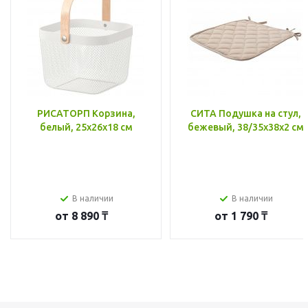
РИСАТОРП Корзина,
СИТА Подушка на стул,
белый, 25x26x18 см
бежевый, 38/35x38x2 см
В наличии
В наличии
от
8 890 ₸
от
1 790 ₸