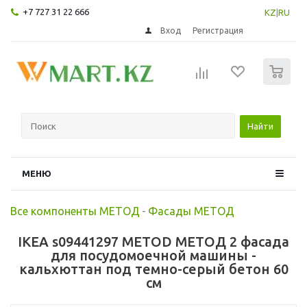
+7 727 31 22 666
KZ
|
RU
Вход
Регистрация
0
Найти
МЕНЮ
Все компоненты МЕТОД
-
Фасады МЕТОД
IKEA s09441297 METOD МЕТОД 2 фасада
для посудомоечной машины -
кальхюттан под темно-серый бетон 60
см