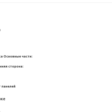
0
ка
Основные части:
нняя сторона:
 панелей
вке