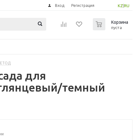
Вход
Регистрация
KZ
|
RU
0
Корзина
пуста
МЕТОД
сада для
 глянцевый/темный
ии