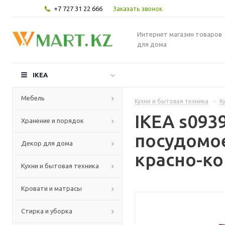
+7 727 31 22 666
Заказать звонок
Интернет магазин товаров
для дома
IKEA
Мебель
Кухни и бытовая техника
-
К
IKEA s093
Хранение и порядок
посудомо
Декор для дома
красно-ко
Кухни и бытовая техника
Кровати и матрасы
Стирка и уборка