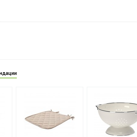
ндации