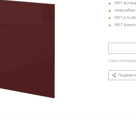
УЮТ Астан
Новосибирс
УЮТ в тц А
УЮТ Алмат
Наши менеджер
Поделит