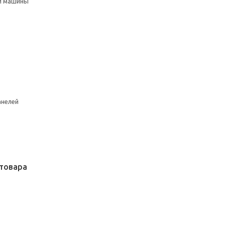
й машины
анелей
товара