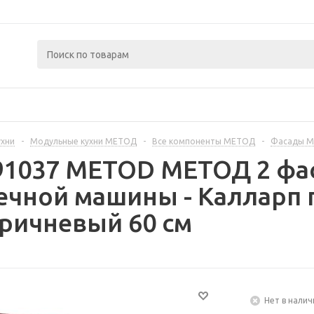
ухни
-
Модульные кухни МЕТОД
-
Все компоненты МЕТОД
-
Фасады 
91037 METOD МЕТОД 2 фа
ечной машины - Калларп
ричневый 60 см
Нет в налич