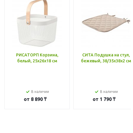
РИСАТОРП Корзина,
СИТА Подушка на стул,
белый, 25x26x18 см
бежевый, 38/35x38x2 см
В наличии
В наличии
от
8 890 ₸
от
1 790 ₸