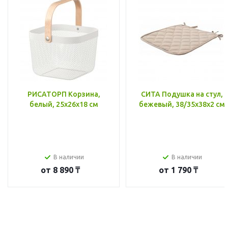
РИСАТОРП Корзина,
СИТА Подушка на стул,
белый, 25x26x18 см
бежевый, 38/35x38x2 см
В наличии
В наличии
от
8 890 ₸
от
1 790 ₸