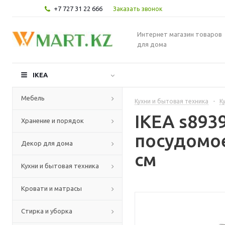
+7 727 31 22 666
Заказать звонок
Интернет магазин товаров
для дома
IKEA
Мебель
Кухни и бытовая техника
-
К
IKEA s893
Хранение и порядок
посудомое
Декор для дома
см
Кухни и бытовая техника
Кровати и матрасы
Стирка и уборка