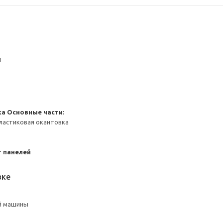
0
ка
Основные части:
ластиковая окантовка
 панелей
вке
й машины