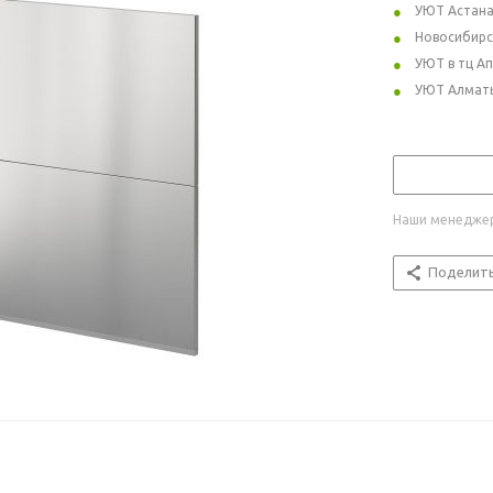
УЮТ Астан
Новосибирс
УЮТ в тц А
УЮТ Алмат
Наши менеджер
Поделит