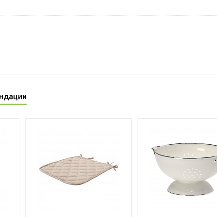
ндации