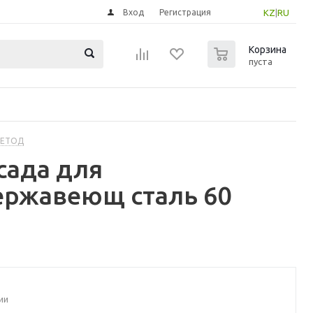
Вход
Регистрация
KZ
|
RU
0
Корзина
пуста
МЕТОД
сада для
ержавеющ сталь 60
ии