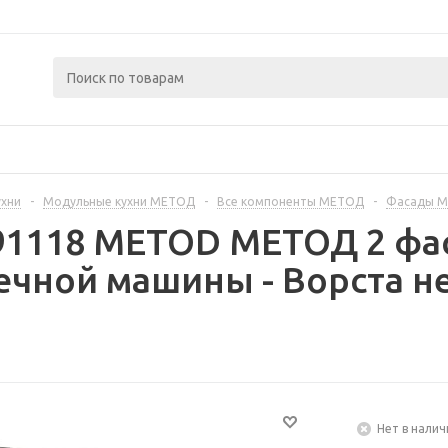
ухни
-
Модульные кухни МЕТОД
-
Все компоненты МЕТОД
-
Фасады 
91118 METOD МЕТОД 2 фа
чной машины - Ворста н
Нет в налич