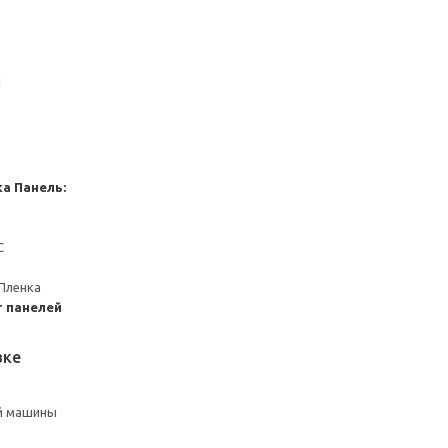
1
ка
Панель:
С
Пленка
 панелей
вке
й машины