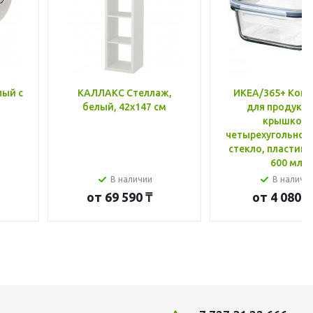
лый с
КАЛЛАКС Стеллаж,
ИКЕА/365+ Конт
белый, 42x147 см
для продукто
крышкой,
четырехугольной
стекло, пластик 
600 мл
В наличии
В наличи
от
69 590 ₸
от
4 080 ₸