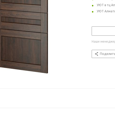
УЮТ в тц А
УЮТ Алмат
Наши менеджер
Поделит