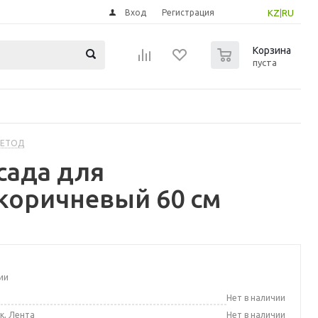
Вход
Регистрация
KZ
|
RU
0
Корзина
пуста
МЕТОД
сада для
коричневый 60 см
ии
а
Нет в наличии
к, Лента
Нет в наличии