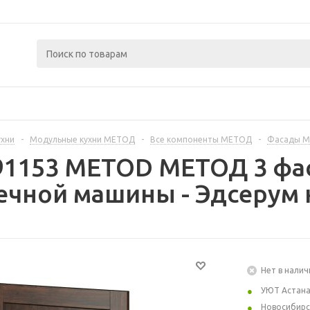
ухни
-
Модульные кухни МЕТОД
-
Все компоненты МЕТОД
-
Фасады 
91153 METOD МЕТОД 3 фа
чной машины - Эдсерум 
Нет в налич
УЮТ Астан
Новосибирс