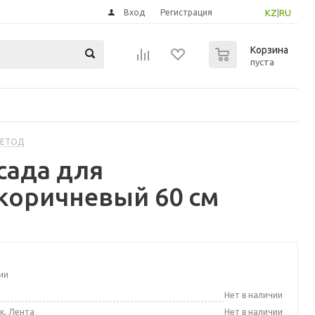
Вход
Регистрация
KZ
|
RU
0
Корзина
пуста
МЕТОД
сада для
коричневый 60 см
ии
а
Нет в наличии
к, Лента
Нет в наличии