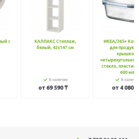
лый с
КАЛЛАКС Стеллаж,
ИКЕА/365+ Конт
белый, 42x147 см
для продукто
крышкой,
четырехугольной
стекло, пластик 
600 мл
В наличии
В наличи
от
69 590 ₸
от
4 080 ₸