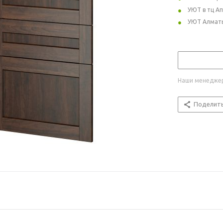
УЮТ в тц А
УЮТ Алмат
Наши менеджер
Поделит