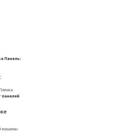
1
ка
Панель:
С
Пленка
 панелей
вке
й машины