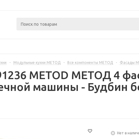
ухни
-
Модульные кухни МЕТОД
-
Все компоненты МЕТОД
-
Фасады 
91236 METOD МЕТОД 4 фа
чной машины - Будбин б
Нет в налич