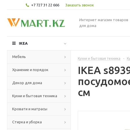
+7 727 31 22 666
Заказать звонок
Интернет магазин товаров
для дома
IKEA
Мебель
Кухни и бытовая техника
-
К
IKEA s893
Хранение и порядок
посудомое
Декор для дома
см
Кухни и бытовая техника
Кровати и матрасы
Стирка и уборка