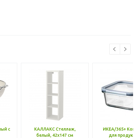
лый с
КАЛЛАКС Стеллаж,
ИКЕА/365+ Конт
белый, 42x147 см
для продукто