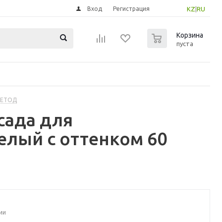
Вход
Регистрация
KZ
|
RU
0
Корзина
пуста
МЕТОД
сада для
елый с оттенком 60
ии