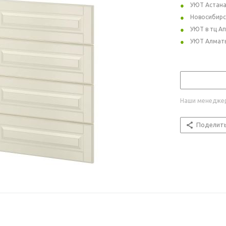
УЮТ Астан
Новосибирс
УЮТ в тц А
УЮТ Алмат
Наши менеджер
Поделит