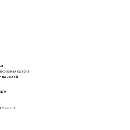
2
ка
иэфирная краска
 панелей
вке
й машины