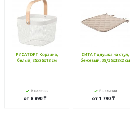
РИСАТОРП Корзина,
СИТА Подушка на стул,
белый, 25x26x18 см
бежевый, 38/35x38x2 см
В наличии
В наличии
от
8 890 ₸
от
1 790 ₸