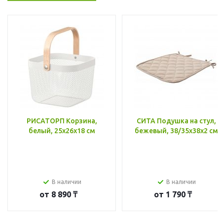
РИСАТОРП Корзина,
СИТА Подушка на стул,
белый, 25x26x18 см
бежевый, 38/35x38x2 см
В наличии
В наличии
от
8 890 ₸
от
1 790 ₸