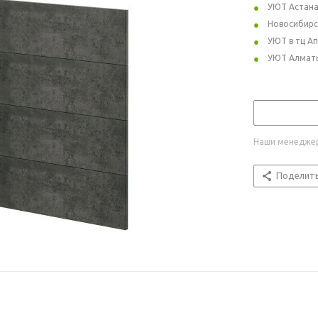
УЮТ Астан
Новосибирс
УЮТ в тц А
УЮТ Алмат
Наши менеджер
Поделит