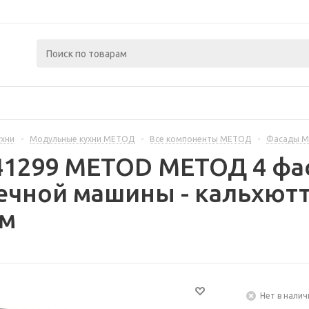
ухни
-
Модульные кухни МЕТОД
-
Все компоненты МЕТОД
-
Фасады 
41299 METOD МЕТОД 4 фа
ечной машины - кальхютт
см
Нет в налич