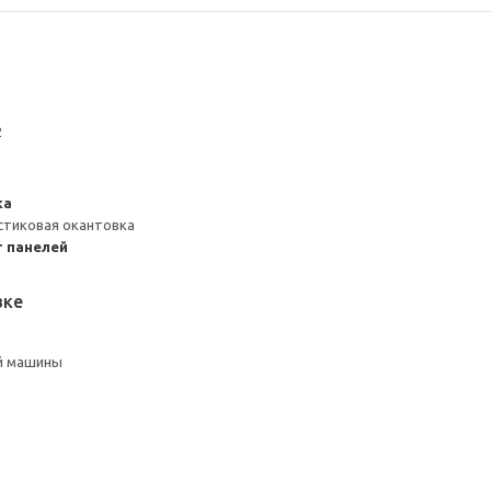
2
ка
стиковая окантовка
 панелей
вке
й машины