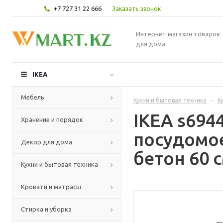
+7 727 31 22 666
Заказать звонок
Интернет магазин товаров
для дома
IKEA
Мебель
Кухни и бытовая техника
-
К
IKEA s694
Хранение и порядок
посудомо
Декор для дома
бетон 60 
Кухни и бытовая техника
Кровати и матрасы
Стирка и уборка