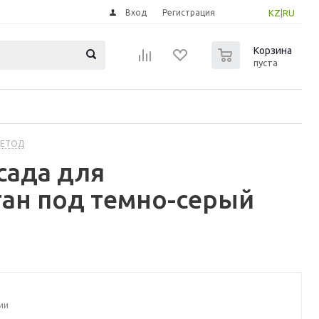
Вход
Регистрация
KZ
|
RU
0
Корзина
пуста
МЕТОД
сада для
ан под темно-серый
ии