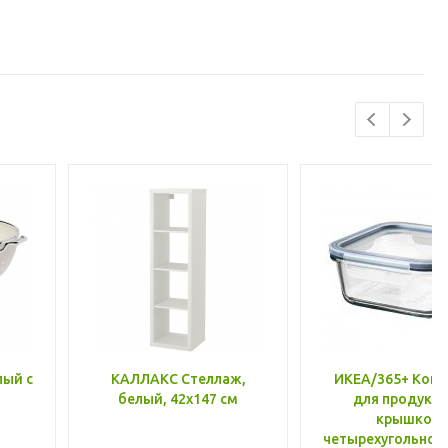
лый с
КАЛЛАКС Стеллаж,
ИКЕА/365+ Конт
белый, 42x147 см
для продукто
крышкой,
четырехугольной