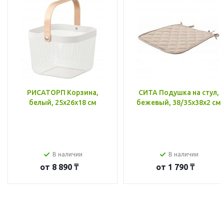
РИСАТОРП Корзина,
СИТА Подушка на стул,
белый, 25x26x18 см
бежевый, 38/35x38x2 см
В наличии
В наличии
от
8 890 ₸
от
1 790 ₸