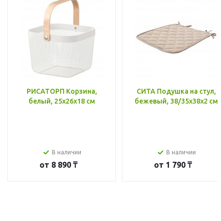
РИСАТОРП Корзина,
СИТА Подушка на стул,
белый, 25x26x18 см
бежевый, 38/35x38x2 см
В наличии
В наличии
от
8 890 ₸
от
1 790 ₸