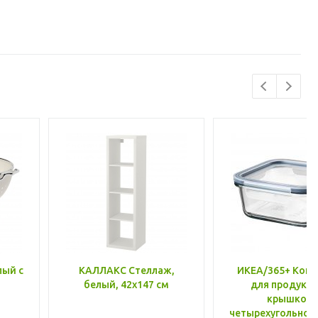
лый с
КАЛЛАКС Стеллаж,
ИКЕА/365+ Конт
белый, 42x147 см
для продукто
крышкой,
четырехугольной