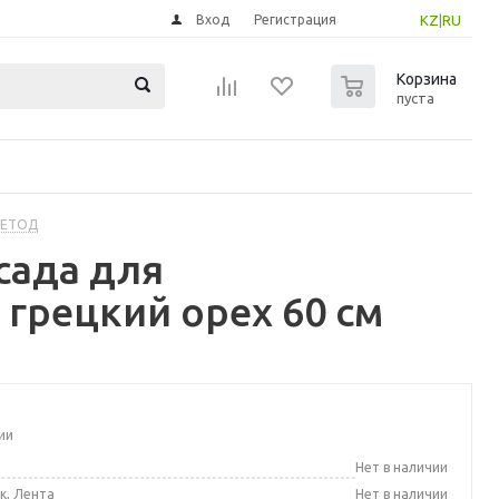
Вход
Регистрация
KZ
|
RU
0
Корзина
пуста
МЕТОД
сада для
грецкий орех 60 см
ии
а
Нет в наличии
к, Лента
Нет в наличии