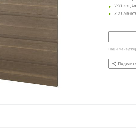
УЮТ в тц А
УЮТ Алмат
Наши менеджер
Поделит