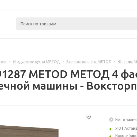
ухни
-
Модульные кухни МЕТОД
-
Все компоненты МЕТОД
-
Фасады 
91287 METOD МЕТОД 4 фа
чной машины - Воксторп 
Нет в налич
УЮТ Астан
Новосибирс