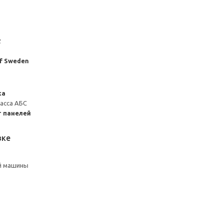
2
of Sweden
ка
масса АБС
 панелей
вке
й машины