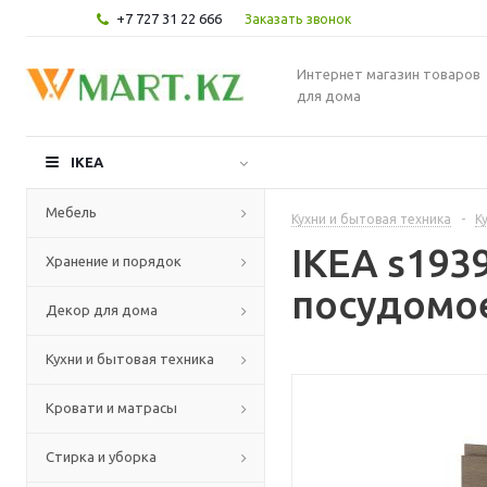
+7 727 31 22 666
Заказать звонок
Интернет магазин товаров
для дома
IKEA
Мебель
Кухни и бытовая техника
-
К
IKEA s193
Хранение и порядок
посудомое
Декор для дома
Кухни и бытовая техника
Кровати и матрасы
Стирка и уборка