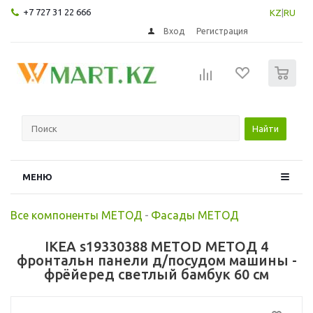
+7 727 31 22 666
KZ
|
RU
Вход
Регистрация
0
Найти
МЕНЮ
Все компоненты МЕТОД
-
Фасады МЕТОД
IKEA s19330388 METOD МЕТОД 4
фронтальн панели д/посудом машины -
фрёйеред светлый бамбук 60 см