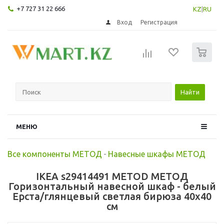
+7 727 31 22 666
KZ
|
RU
Вход
Регистрация
0
Найти
МЕНЮ
Все компоненты МЕТОД
-
Навесные шкафы МЕТОД
IKEA s29414491 METOD МЕТОД
Горизонтальный навесной шкаф - белый
Ерста/глянцевый светлая бирюза 40x40
см