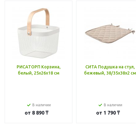
РИСАТОРП Корзина,
СИТА Подушка на стул,
белый, 25x26x18 см
бежевый, 38/35x38x2 см
В наличии
В наличии
от
8 890 ₸
от
1 790 ₸