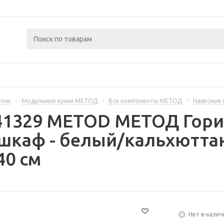
ухни
-
Модульные кухни МЕТОД
-
Все компоненты МЕТОД
-
Навесные
441329 METOD МЕТОД Гор
шкаф - белый/кальхютта
40 см
Нет в налич