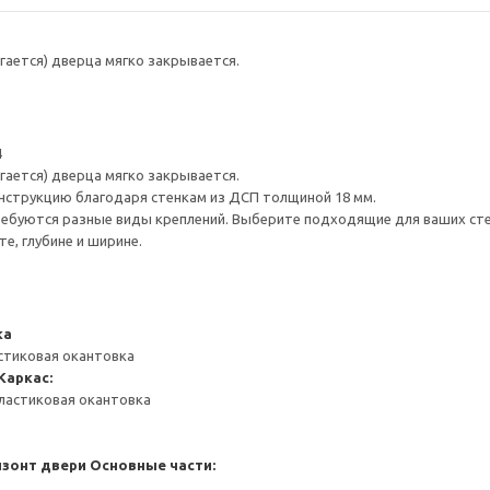
гается) дверца мягко закрывается.
4
гается) дверца мягко закрывается.
нструкцию благодаря стенкам из ДСП толщиной 18 мм.
ребуются разные виды креплений. Выберите подходящие для ваших стен 
е, глубине и ширине.
ка
стиковая окантовка
Каркас:
ластиковая окантовка
изонт двери
Основные части: