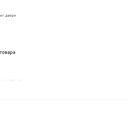
онт двери
товара
1325, s19441329