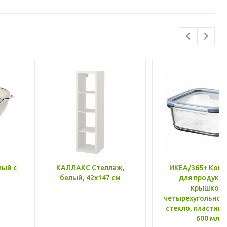
лый с
КАЛЛАКС Стеллаж,
ИКЕА/365+ Конт
белый, 42x147 см
для продукто
крышкой,
четырехугольной
стекло, пластик 
600 мл