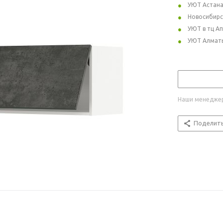
УЮТ Астан
Новосибирс
УЮТ в тц А
УЮТ Алмат
Наши менеджер
Поделит