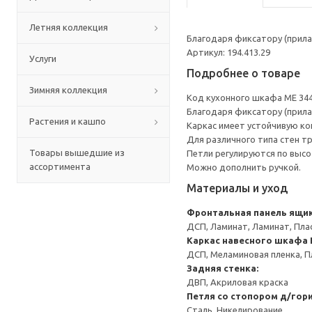
Летняя коллекция
Благодаря фиксатору (прила
Артикул: 194.413.29
Услуги
Подробнее о товаре
Зимняя коллекция
Код кухонного шкафа ME 34
Благодаря фиксатору (прила
Растения и кашпо
Каркас имеет устойчивую ко
Для различного типа стен т
Товары вышедшие из
Петли регулируются по высот
ассортимента
Можно дополнить ручкой.
Материалы и уход
Фронтальная панель ящи
ДСП, Ламинат, Ламинат, Пла
Каркас навесного шкафа
ДСП, Меламиновая пленка, П
Задняя стенка:
ДВП, Акриловая краска
Петля со стопором д/гор
Сталь, Никелирование