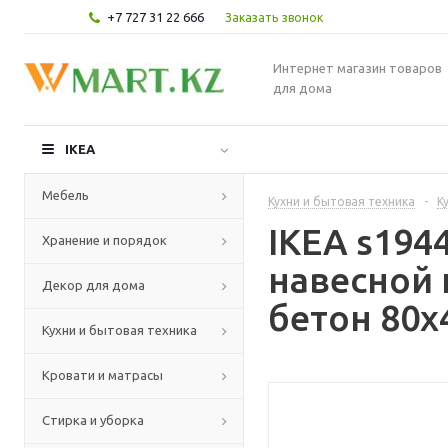
+7 727 31 22 666
Заказать звонок
Интернет магазин товаров
для дома
IKEA
Мебель
Кухни и бытовая техника
-
К
IKEA s19
Хранение и порядок
навесной 
Декор для дома
бетон 80x
Кухни и бытовая техника
Кровати и матрасы
Стирка и уборка