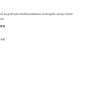
ой водой или неабразивным моющим средством.
ью.
вке
каф