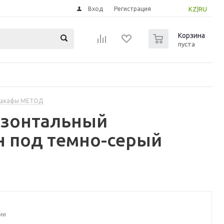
Вход
Регистрация
KZ
|
RU
0
Корзина
пуста
 шкафы МЕТОД
изонтальный
н под темно-серый
ии