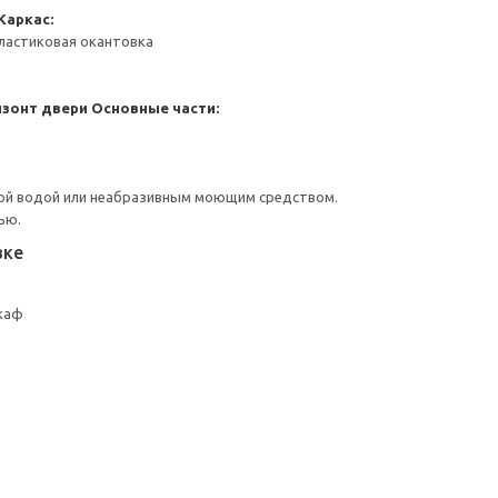
Каркас:
ластиковая окантовка
изонт двери
Основные части:
ой водой или неабразивным моющим средством.
ью.
вке
каф