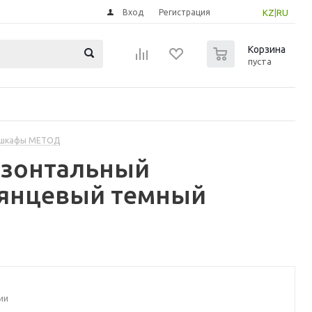
Вход
Регистрация
KZ
|
RU
0
Корзина
пуста
 шкафы МЕТОД
изонтальный
лянцевый темный
ии