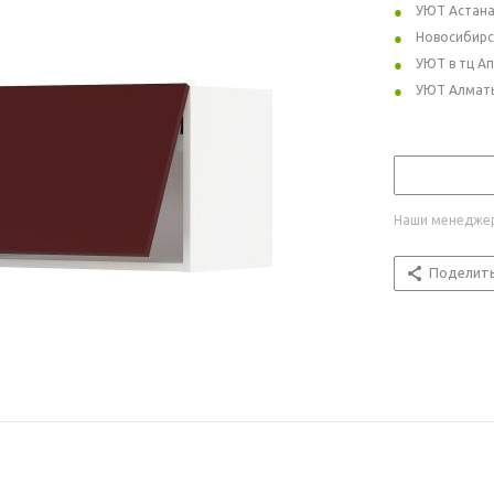
УЮТ Астан
Новосибирс
УЮТ в тц А
УЮТ Алмат
Наши менеджер
Поделит