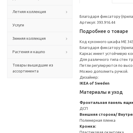
Летняя коллекция
Благодаря фиксатору (прила
Артикул: 393.916.44
Услуги
Подробнее о товаре
Зимняя коллекция
Код кухонного шкафа ME 34
Благодаря фиксатору (прила
Растения и кашпо
Каркас имеет устойчивую ко
Для различного типа стен т
Товары вышедшие из
Петли регулируются по высот
ассортимента
Можно дополнить ручкой.
Дизайнер:
IKEA of Sweden
Материалы и уход
Фронтальная панель ящи
ДСП
Внешняя сторона/ Внутре
Полимерная пленка
Кромка:
Пластиковая окантовка