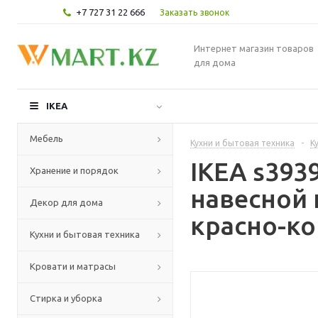
+7 727 31 22 666
Заказать звонок
Интернет магазин товаров
для дома
IKEA
Мебель
Кухни и бытовая техника
-
К
IKEA s39
Хранение и порядок
навесной
Декор для дома
красно-ко
Кухни и бытовая техника
Кровати и матрасы
Стирка и уборка