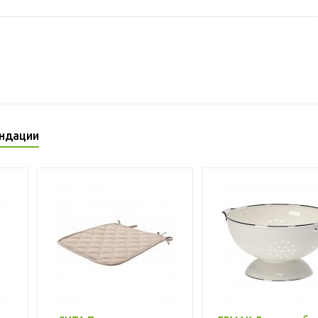
ндации