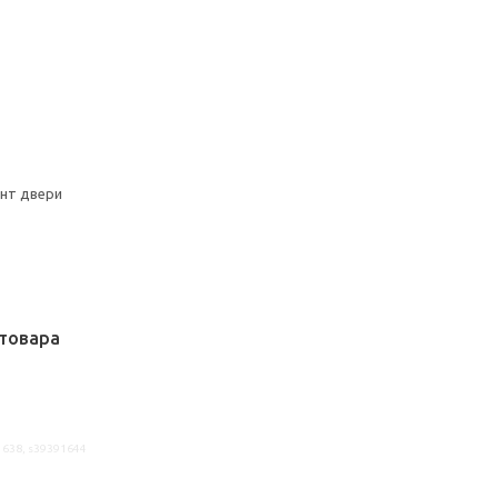
онт двери
товара
1638, s39391644