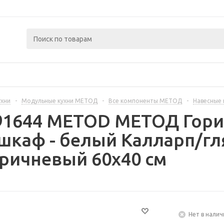
ухни
-
Модульные кухни МЕТОД
-
Все компоненты МЕТОД
-
Навесные
391644 METOD МЕТОД Гор
 шкаф - белый Калларп/г
ричневый 60x40 см
Нет в налич