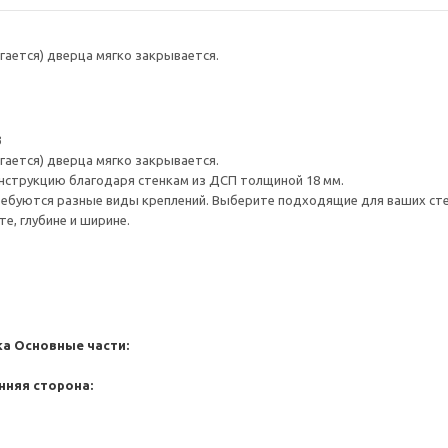
гается) дверца мягко закрывается.
3
гается) дверца мягко закрывается.
нструкцию благодаря стенкам из ДСП толщиной 18 мм.
ребуются разные виды креплений. Выберите подходящие для ваших стен 
е, глубине и ширине.
ка
Основные части:
нняя сторона: