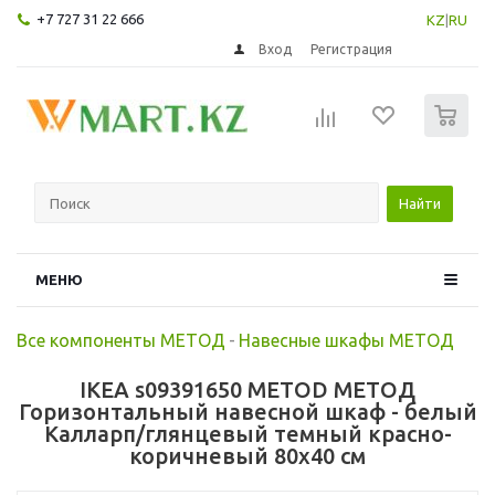
+7 727 31 22 666
KZ
|
RU
Вход
Регистрация
0
Найти
МЕНЮ
Все компоненты МЕТОД
-
Навесные шкафы МЕТОД
IKEA s09391650 METOD МЕТОД
Горизонтальный навесной шкаф - белый
Калларп/глянцевый темный красно-
коричневый 80x40 см