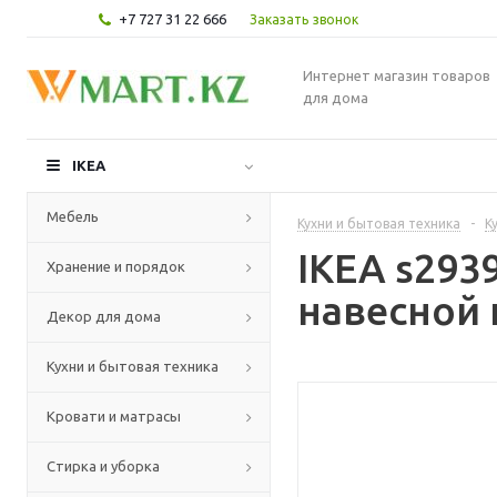
+7 727 31 22 666
Заказать звонок
Интернет магазин товаров
для дома
IKEA
Мебель
Кухни и бытовая техника
-
К
IKEA s29
Хранение и порядок
навесной 
Декор для дома
Кухни и бытовая техника
Кровати и матрасы
Стирка и уборка