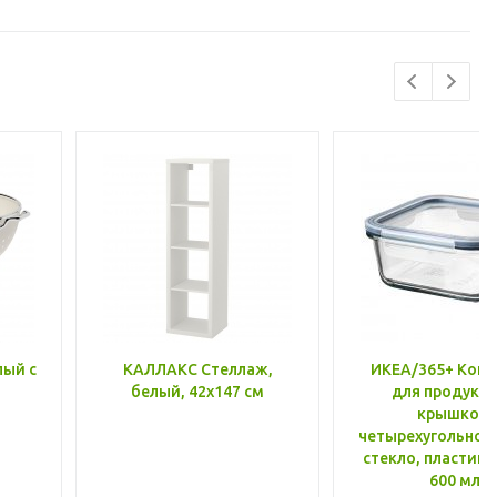
лый с
КАЛЛАКС Стеллаж,
ИКЕА/365+ Конт
белый, 42x147 см
для продукто
крышкой,
четырехугольной
стекло, пластик 
600 мл