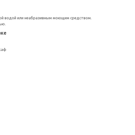
ой водой или неабразивным моющим средством.
ью.
вке
каф