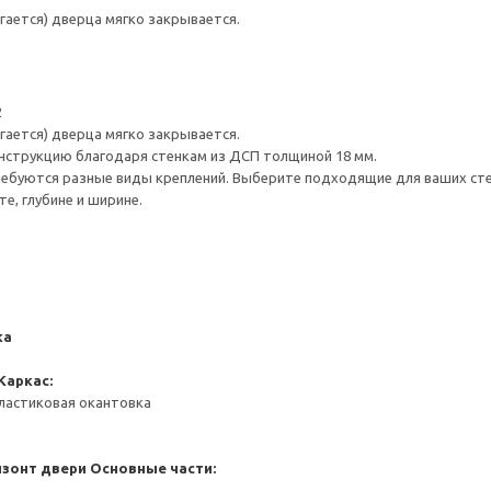
гается) дверца мягко закрывается.
2
гается) дверца мягко закрывается.
нструкцию благодаря стенкам из ДСП толщиной 18 мм.
ребуются разные виды креплений. Выберите подходящие для ваших стен 
е, глубине и ширине.
ка
Каркас:
ластиковая окантовка
изонт двери
Основные части: