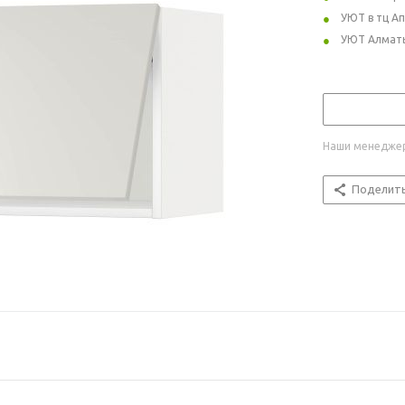
УЮТ в тц А
УЮТ Алмат
Наши менеджер
Поделит