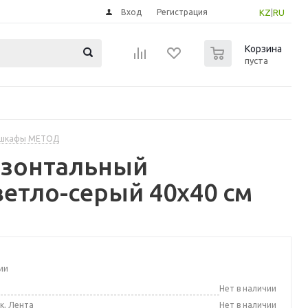
Вход
Регистрация
KZ
|
RU
0
Корзина
пуста
 шкафы МЕТОД
изонтальный
ветло-серый 40x40 см
ии
а
Нет в наличии
к, Лента
Нет в наличии