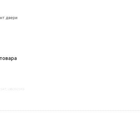
онт двери
товара
2347, s89392349