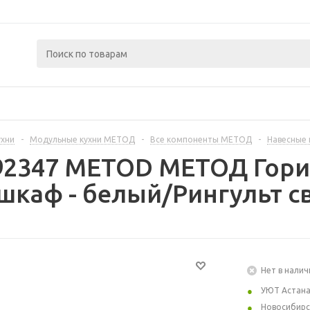
ухни
-
Модульные кухни МЕТОД
-
Все компоненты МЕТОД
-
Навесные
392347 METOD МЕТОД Гор
шкаф - белый/Рингульт с
Нет в налич
УЮТ Астан
Новосибирс