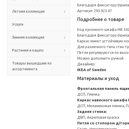
Благодаря фиксатору (прила
Артикул: 293.923.47
Летняя коллекция
Подробнее о товаре
Услуги
Код кухонного шкафа ME 34
Благодаря фиксатору (прила
Зимняя коллекция
Каркас имеет устойчивую ко
Для различного типа стен т
Растения и кашпо
Петли регулируются по высот
Можно дополнить ручкой.
Товары вышедшие из
Дизайнер:
ассортимента
IKEA of Sweden
Материалы и уход
Фронтальная панель ящи
ДСП, Пленка
Каркас навесного шкафа
ДСП, Меламиновая пленка, П
Задняя стенка:
ДВП, Акриловая краска
Петля со стопором д/гор
Сталь, Никелирование