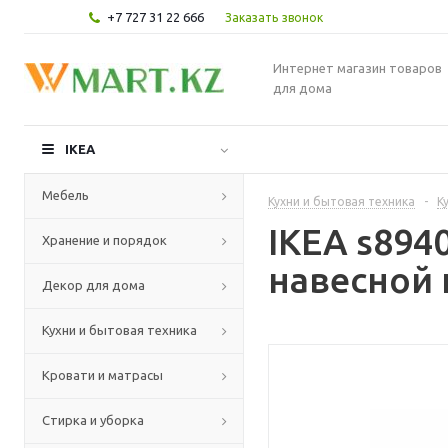
+7 727 31 22 666
Заказать звонок
Интернет магазин товаров
для дома
IKEA
Мебель
Кухни и бытовая техника
-
К
IKEA s89
Хранение и порядок
навесной 
Декор для дома
Кухни и бытовая техника
Кровати и матрасы
Стирка и уборка