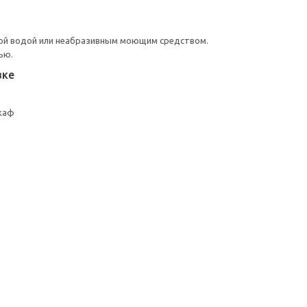
ой водой или неабразивным моющим средством.
ью.
вке
каф