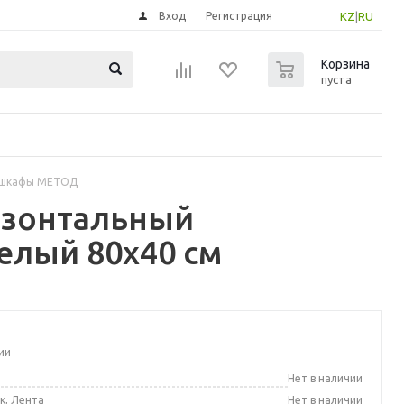
Вход
Регистрация
KZ
|
RU
0
Корзина
пуста
 шкафы МЕТОД
изонтальный
елый 80x40 см
ии
а
Нет в наличии
к, Лента
Нет в наличии