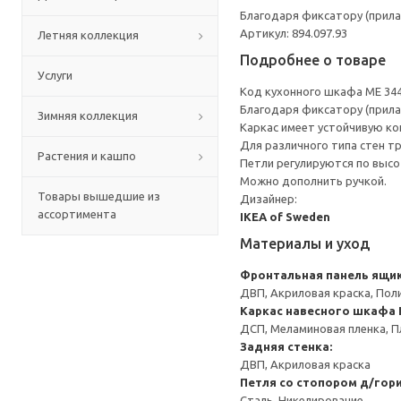
Благодаря фиксатору (прила
Артикул: 894.097.93
Летняя коллекция
Подробнее о товаре
Услуги
Код кухонного шкафа ME 34
Благодаря фиксатору (прила
Зимняя коллекция
Каркас имеет устойчивую ко
Для различного типа стен т
Растения и кашпо
Петли регулируются по высот
Можно дополнить ручкой.
Товары вышедшие из
Дизайнер:
ассортимента
IKEA of Sweden
Материалы и уход
Фронтальная панель ящи
ДВП, Акриловая краска, Пол
Каркас навесного шкафа
ДСП, Меламиновая пленка, П
Задняя стенка:
ДВП, Акриловая краска
Петля со стопором д/гор
Сталь, Никелирование