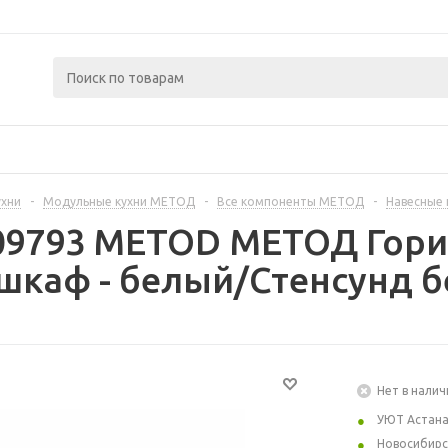
ухни
-
Модульные кухни МЕТОД
-
Все компоненты МЕТОД
-
Навесные
409793 METOD МЕТОД Гор
шкаф - белый/Стенсунд б
Нет в налич
УЮТ Астан
Новосибирс