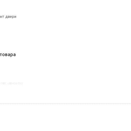
онт двери
товара
9789, s89409793