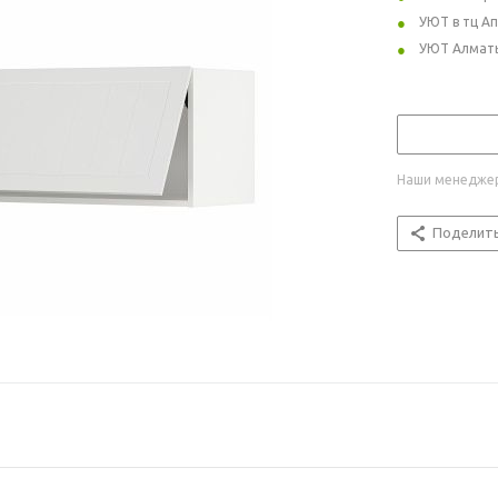
УЮТ в тц А
УЮТ Алмат
Наши менеджер
Поделит