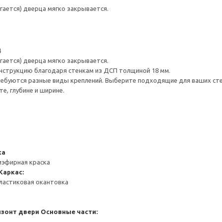
гается) дверца мягко закрывается.
4
гается) дверца мягко закрывается.
нструкцию благодаря стенкам из ДСП толщиной 18 мм.
ребуются разные виды креплений. Выберите подходящие для ваших стен 
е, глубине и ширине.
ка
иэфирная краска
Каркас:
ластиковая окантовка
изонт двери
Основные части: