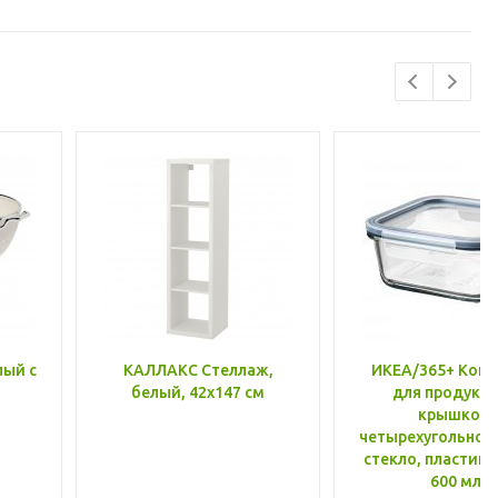
лый с
КАЛЛАКС Стеллаж,
ИКЕА/365+ Конт
белый, 42x147 см
для продукто
крышкой,
четырехугольной
стекло, пластик 
600 мл