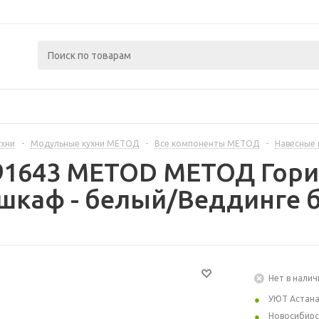
ухни
-
Модульные кухни МЕТОД
-
Все компоненты МЕТОД
-
Навесные
391643 METOD МЕТОД Гор
шкаф - белый/Веддинге б
Нет в налич
УЮТ Астан
Новосибирс