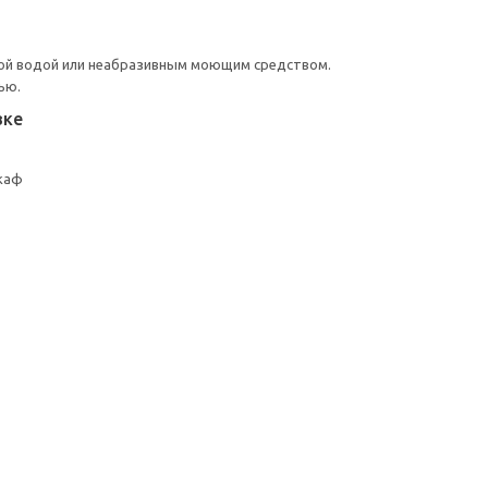
ой водой или неабразивным моющим средством.
ью.
вке
каф