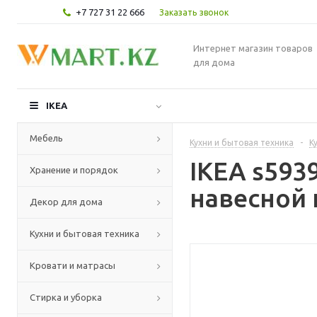
+7 727 31 22 666
Заказать звонок
Интернет магазин товаров
для дома
IKEA
Мебель
Кухни и бытовая техника
-
К
IKEA s59
Хранение и порядок
навесной 
Декор для дома
Кухни и бытовая техника
Кровати и матрасы
Стирка и уборка