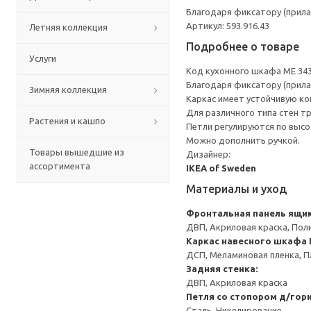
Благодаря фиксатору (прила
Артикул: 593.916.43
Летняя коллекция
Подробнее о товаре
Услуги
Код кухонного шкафа ME 34
Благодаря фиксатору (прила
Зимняя коллекция
Каркас имеет устойчивую ко
Для различного типа стен т
Растения и кашпо
Петли регулируются по высот
Можно дополнить ручкой.
Товары вышедшие из
Дизайнер:
ассортимента
IKEA of Sweden
Материалы и уход
Фронтальная панель ящи
ДВП, Акриловая краска, Пол
Каркас навесного шкафа
ДСП, Меламиновая пленка, П
Задняя стенка:
ДВП, Акриловая краска
Петля со стопором д/гор
Сталь, Никелирование