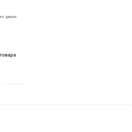
онт двери
товара
1637, s59391643