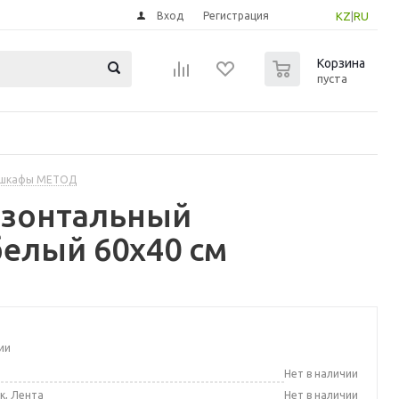
Вход
Регистрация
KZ
|
RU
0
Корзина
пуста
 шкафы МЕТОД
изонтальный
елый 60x40 см
ии
а
Нет в наличии
к, Лента
Нет в наличии