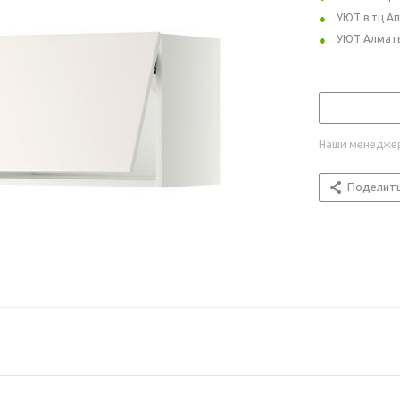
УЮТ в тц А
УЮТ Алмат
Наши менеджер
Поделит