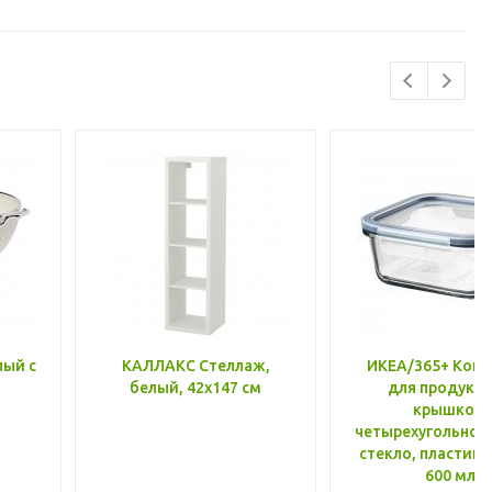
лый с
КАЛЛАКС Стеллаж,
ИКЕА/365+ Конт
белый, 42x147 см
для продукто
крышкой,
четырехугольной
стекло, пластик 
600 мл