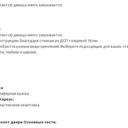
гается) дверца мягко закрывается.
3
гается) дверца мягко закрывается.
нструкцию благодаря стенкам из ДСП толщиной 18 мм.
ребуются разные виды креплений. Выберите подходящие для ваших стен 
е, глубине и ширине.
ка
иэфирная краска
Каркас:
ластиковая окантовка
изонт двери
Основные части: