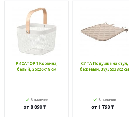
РИСАТОРП Корзина,
СИТА Подушка на стул,
белый, 25x26x18 см
бежевый, 38/35x38x2 см
В наличии
В наличии
от
8 890 ₸
от
1 790 ₸