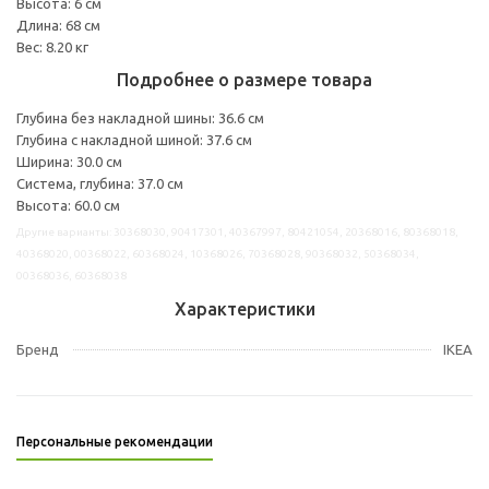
Высота: 6 см
Длина: 68 см
Вес: 8.20 кг
Подробнее о размере товара
Глубина без накладной шины: 36.6 см
Глубина с накладной шиной: 37.6 см
Ширина: 30.0 см
Система, глубина: 37.0 см
Высота: 60.0 см
Другие варианты: 30368030, 90417301, 40367997, 80421054, 20368016, 80368018,
40368020, 00368022, 60368024, 10368026, 70368028, 90368032, 50368034,
00368036, 60368038
Характеристики
Бренд
IKEA
Персональные рекомендации