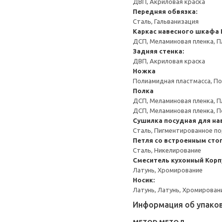
ДВП, Акриловая краска
Передняя обвязка:
Сталь, Гальванизация
Каркас навесного шкафа
ДСП, Меламиновая пленка, П
Задняя стенка:
ДВП, Акриловая краска
Ножка
Полиамидная пластмасса, По
Полка
ДСП, Меламиновая пленка, П
ДСП, Меламиновая пленка, 
Сушилка посудная для на
Сталь, Пигментированное п
Петля со встроенным сто
Сталь, Никелирование
Смеситель кухонный
Корп
Латунь, Хромирование
Носик:
Латунь, Латунь, Хромирован
Информация об упако