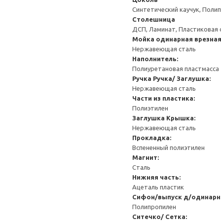
Синтетический каучук, Поли
Столешница
ДСП, Ламинат, Пластиковая 
Мойка одинарная врезна
Нержавеющая сталь
Наполнитель:
Полиуретановая пластмасса
Ручка
Ручка/ Заглушка:
Нержавеющая сталь
Части из пластика:
Полиэтилен
Заглушка
Крышка:
Нержавеющая сталь
Прокладка:
Вспененный полиэтилен
Магнит:
Сталь
Нижняя часть:
Ацеталь пластик
Сифон/выпуск д/одинарн
Полипропилен
Ситечко/ Сетка: