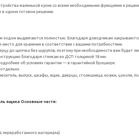
тройства маленькой кухни со всеми необходимыми функциями и решения
е в одном готовом решении.
 ходом выдвигаются полностью. Благодаря доводчикам закрываются 
е место для хранения в соответствии с вашими потребностями.
ерцу до щелчка без шурупов, поэтому при необходимости вам будет ле
нструкцию благодаря стенкам из ДСП толщиной 18 мм.
 Подробнее об условиях гарантии — в гарантийной брошюре.
 отдельно.
меситель, выпуск, шкафы, ящик, дверцы, столешница, ножки, цоколи, пол
ель ящика
Основные части:
 % переработанного материала)