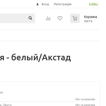
Вход
Регистрация
KZ
|
RU
0
Корзина
пуста
я - белый/Акстад
ии
а
Нет в наличии
к, Лента
Нет в наличии