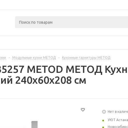
ухни
-
Модульные кухни МЕТОД
-
Кухонные гарнитуры МЕТОД
35257 METOD МЕТОД Кухн
ий 240x60x208 см
Нет в налич
УЮТ Астан
Новосибирс