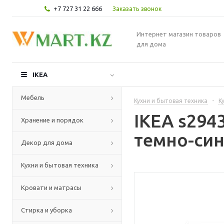
+7 727 31 22 666
Заказать звонок
Интернет магазин товаров
для дома
IKEA
Мебель
Кухни и бытовая техника
-
К
IKEA s294
Хранение и порядок
темно-син
Декор для дома
Кухни и бытовая техника
Кровати и матрасы
Стирка и уборка