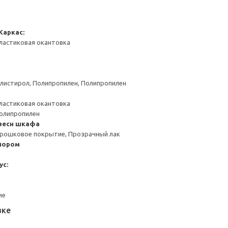
Каркас:
ластиковая окантовка
листирол, Полипропилен, Полипропилен
ластиковая окантовка
Полипропилен
весн шкафа
орошковое покрытие, Прозрачный лак
пором
ус:
ие
вке