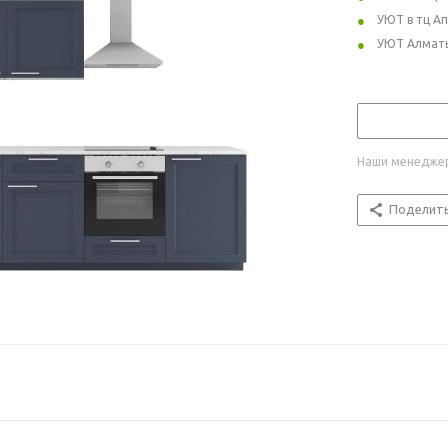
УЮТ в тц А
УЮТ Алмат
Наши менеджер
Поделит