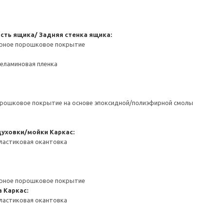
сть ящика/ Задняя стенка ящика:
ерное порошковое покрытие
Меламиновая пленка
орошковое покрытие на основе эпоксидной/полиэфирной смолы
духовки/мойки
Каркас:
ластиковая окантовка
ерное порошковое покрытие
а
Каркас:
ластиковая окантовка