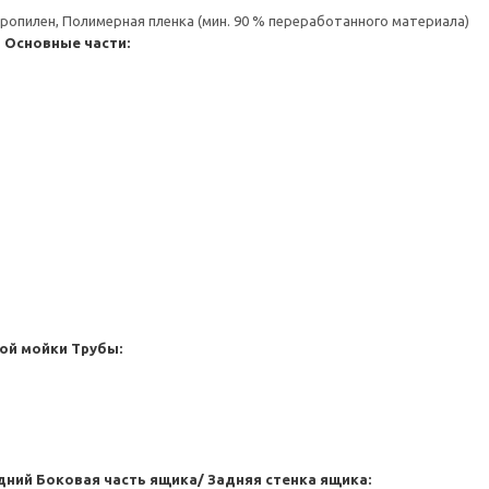
пропилен, Полимерная пленка (мин. 90 % переработанного материала)
я
Основные части:
ой мойки
Трубы:
дний
Боковая часть ящика/ Задняя стенка ящика: