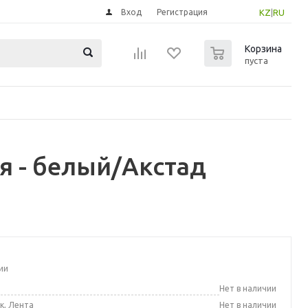
Вход
Регистрация
KZ
|
RU
0
Корзина
пуста
я - белый/Акстад
ии
а
Нет в наличии
к, Лента
Нет в наличии