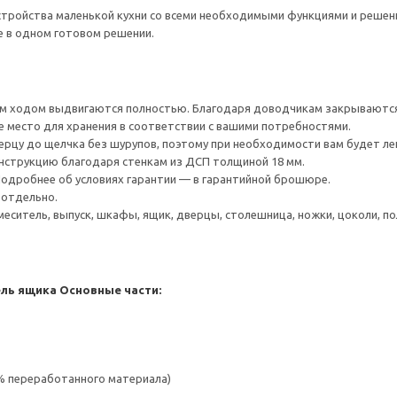
тройства маленькой кухни со всеми необходимыми функциями и решения
е в одном готовом решении.
 ходом выдвигаются полностью. Благодаря доводчикам закрываются 
е место для хранения в соответствии с вашими потребностями.
ерцу до щелчка без шурупов, поэтому при необходимости вам будет ле
нструкцию благодаря стенкам из ДСП толщиной 18 мм.
 Подробнее об условиях гарантии — в гарантийной брошюре.
 отдельно.
меситель, выпуск, шкафы, ящик, дверцы, столешница, ножки, цоколи, пол
ель ящика
Основные части:
 % переработанного материала)