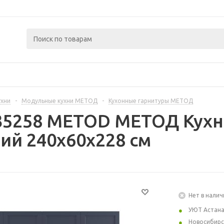
ухни
-
Модульные кухни МЕТОД
-
Кухонные гарнитуры МЕТОД
35258 METOD МЕТОД Кухн
ий 240x60x228 см
Нет в налич
УЮТ Астан
Новосибирс