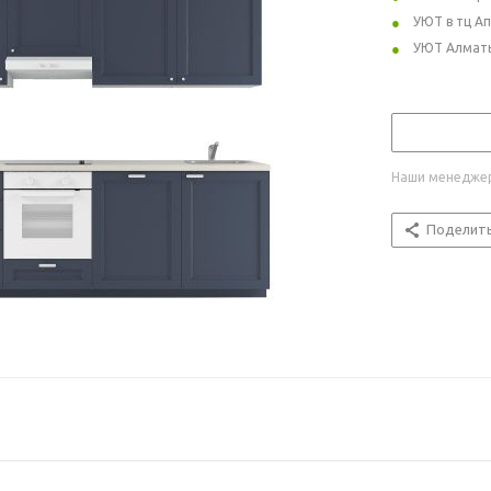
УЮТ в тц А
УЮТ Алмат
Наши менеджер
Поделит