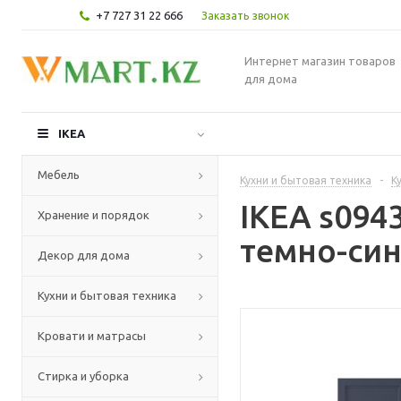
+7 727 31 22 666
Заказать звонок
Интернет магазин товаров
для дома
IKEA
Мебель
Кухни и бытовая техника
-
К
IKEA s094
Хранение и порядок
темно-син
Декор для дома
Кухни и бытовая техника
Кровати и матрасы
Стирка и уборка