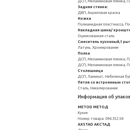
ДСП, Меламиновая пленка, П
Задняя стенка:
ДВП, Акриловая краска
Ножка
Полиамидная пластмасса, По
Накладная шина/ кроншт
Оцинкованная сталь
Смеситель кухонный,1 ры
Латунь, Хромирование
Полка
ДСП, Меламиновая пленка, П
ДСП, Меламиновая пленка, 
Столешница
ДСП, Ламинат, Небеленая бу
Петля со встроенным сто
Сталь, Никелирование
Информация об упако
METOD МЕТОД
Кухня
Номер товара: 094.352.58
AXSTAD АКСТАД