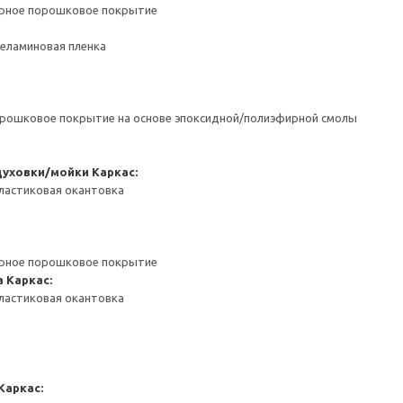
ерное порошковое покрытие
Меламиновая пленка
орошковое покрытие на основе эпоксидной/полиэфирной смолы
духовки/мойки
Каркас:
ластиковая окантовка
ерное порошковое покрытие
а
Каркас:
ластиковая окантовка
Каркас: