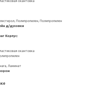
ластиковая окантовка
листирол, Полипропилен, Полипропилен
ейн д/духовки
чаг
Корпус:
ластиковая окантовка
Полипропилен
мага, Ламинат
пором
вке