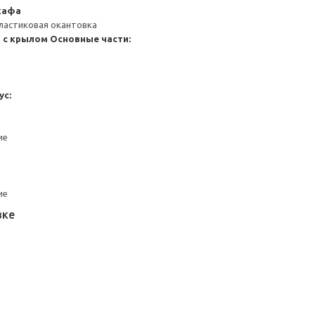
кафа
ластиковая окантовка
 с крылом
Основные части:
ус:
ие
ие
вке