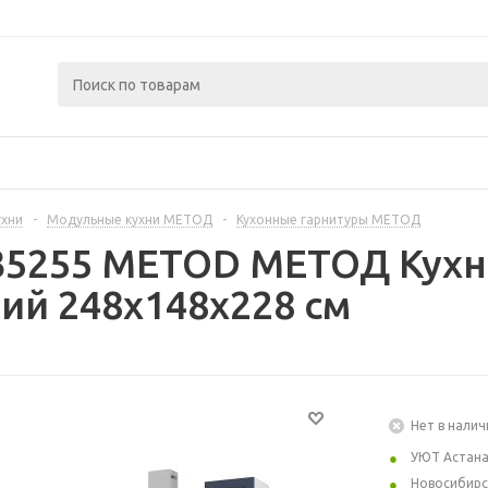
ухни
-
Модульные кухни МЕТОД
-
Кухонные гарнитуры МЕТОД
35255 METOD МЕТОД Кухн
ий 248x148x228 см
Нет в налич
УЮТ Астан
Новосибирс