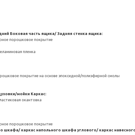
дний
Боковая часть ящика/ Задняя стенка ящика:
ерное порошковое покрытие
Меламиновая пленка
орошковое покрытие на основе эпоксидной/полиэфирной смолы
духовки/мойки
Каркас:
ластиковая окантовка
ерное порошковое покрытие
го шкафа/ каркас напольного шкафа углового/ каркас навесно