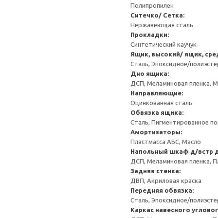
Полипропилен
Ситечко/ Сетка:
Нержавеющая сталь
Прокладки:
Синтетический каучук
Ящик, высокий/ ящик, сре
Сталь, Эпоксидное/полиэст
Дно ящика:
ДСП, Меламиновая пленка, 
Направляющие:
Оцинкованная сталь
Обвязка ящика:
Сталь, Пигментированное п
Амортизаторы:
Пластмасса АБС, Масло
Напольный шкаф д/встр 
ДСП, Меламиновая пленка, П
Задняя стенка:
ДВП, Акриловая краска
Передняя обвязка:
Сталь, Эпоксидное/полиэст
Каркас навесного углово