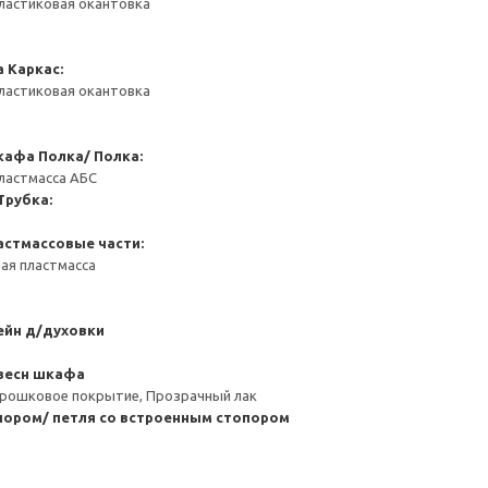
ластиковая окантовка
а
Каркас:
ластиковая окантовка
кафа
Полка/ Полка:
ластмасса АБС
Трубка:
астмассовые части:
ая пластмасса
ейн д/духовки
весн шкафа
орошковое покрытие, Прозрачный лак
пором/ петля со встроенным стопором