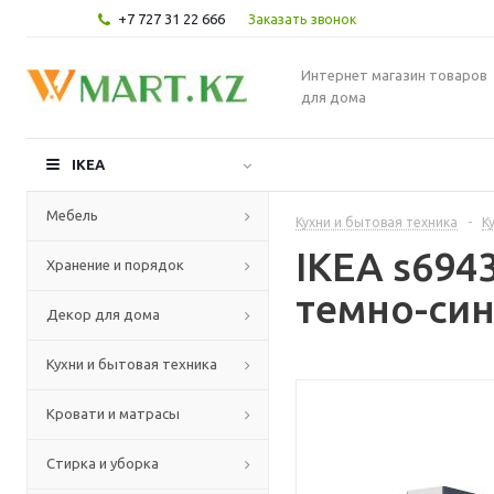
+7 727 31 22 666
Заказать звонок
Интернет магазин товаров
для дома
IKEA
Мебель
Кухни и бытовая техника
-
К
IKEA s694
Хранение и порядок
темно-син
Декор для дома
Кухни и бытовая техника
Кровати и матрасы
Стирка и уборка