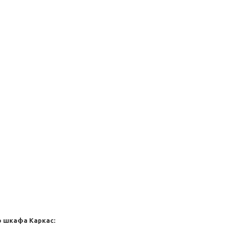
го шкафа
Каркас: