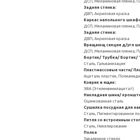
ДСП, Меламиновая пленка, П
Задняя стенка:
ДВП, Акриловая краска
Каркас напольного шкаф
ДСП, Меламиновая пленка, П
Задняя стенка:
ДВП, Акриловая краска
Вращающ секция д/угл ш
ДСП, Меламиновая пленка, П
Бортик/ Трубка/ Бортик/ 
Сталь, Гальванизация
Пластмассовые части/ Пл
Ацеталь пластик, Полиамидн
Коврик в ящик:
ЭВА (Этиленвинилацетат)
Накладная шина/ кроншт
Оцинкованная сталь
Сушилка посудная для на
Сталь, Пигментированное п
Петля со встроенным сто
Сталь, Никелирование
Полка
Закаленное стекло