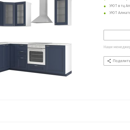
УЮТ в тц А
УЮТ Алмат
Наши менеджер
Поделит