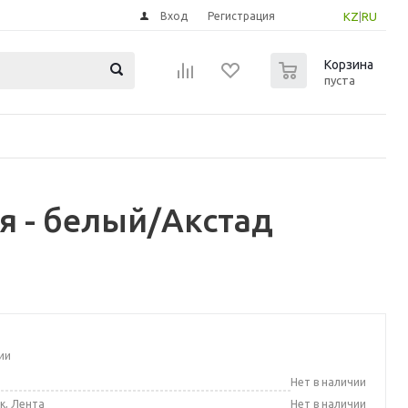
Вход
Регистрация
KZ
|
RU
0
Корзина
пуста
я - белый/Акстад
ии
а
Нет в наличии
к, Лента
Нет в наличии