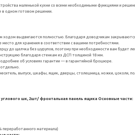
тройства маленькой кухни со всеми необходимыми функциями и решения
е в одном готовом решении.
 ходом выдвигаются полностью. Благодаря доводчикам закрываются 
е место для хранения в соответствии с вашими потребностями.
ерцу до щелчка без шурупов, поэтому при необходимости вам будет ле
нструкцию благодаря стенкам из ДСП толщиной 18 мм.
 Подробнее об условиях гарантии — в гарантийной брошюре.
 отдельно.
меситель, выпуск, шкафы, ящик, дверцы, столешница, ножки, цоколи, пол
 углового шк, 2шт/ фронтальная панель ящика
Основные части:
 % переработанного материала)
ые части: