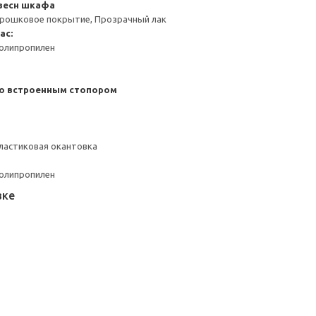
весн шкафа
орошковое покрытие, Прозрачный лак
ас:
Полипропилен
со встроенным стопором
ластиковая окантовка
Полипропилен
вке