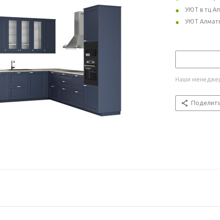
УЮТ в тц А
УЮТ Алмат
Наши менеджер
Поделит