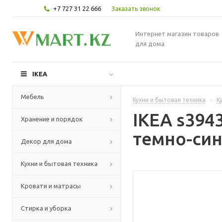
+7 727 31 22 666
Заказать звонок
Интернет магазин товаров
для дома
IKEA
Мебель
Кухни и бытовая техника
-
К
IKEA s394
Хранение и порядок
темно-син
Декор для дома
Кухни и бытовая техника
Кровати и матрасы
Стирка и уборка