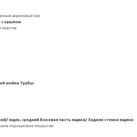
ачный акриловый лак
 с крылом
 пластик
ой мойки
Трубы:
кий/ ящик, средний
Боковая часть ящика/ Задняя стенка ящика:
ерное порошковое покрытие