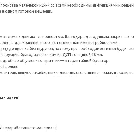
тройства маленькой кухни со всеми необходимыми функциями и решения
е в одном готовом решении.
 ходом выдвигаются полностью. Благодаря доводчикам закрываются 
е место для хранения в соответствии с вашими потребностями.
ерцу до щелчка без шурупов, поэтому при необходимости вам будет ле
нструкцию благодаря стенкам из ДСП толщиной 18 мм.
 Подробнее об условиях гарантии — в гарантийной брошюре.
 отдельно.
меситель, выпуск, шкафы, ящик, дверцы, столешница, ножки, цоколи, пол
ые части:
 % переработанного материала)