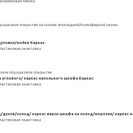
Меламиновая пленка
орошковое покрытие на основе эпоксидной/полиэфирной смолы
духовки/мойки
Каркас:
ластиковая окантовка
ерное порошковое покрытие
 углового/ каркас напольного шкафа
Каркас:
ластиковая окантовка
/духов/холод/ каркас верхн шкафа на холод/морозил/ каркас 
ластиковая окантовка