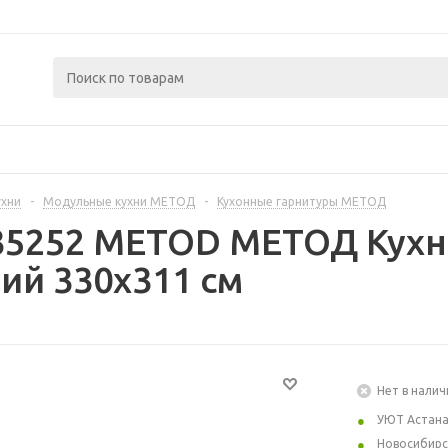
ухни
-
Модульные кухни МЕТОД
-
Кухонные гарнитуры МЕТОД
35252 METOD МЕТОД Кухн
ий 330x311 см
Нет в налич
УЮТ Астан
Новосибирс