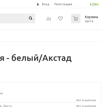
Вход
Регистрация
KZ
|
RU
0
Корзина
пуста
я - белый/Акстад
ии
а
Нет в наличии
к, Лента
Нет в наличии