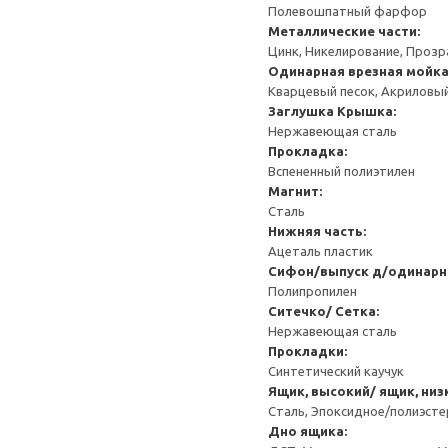
Полевошпатный фарфор
Металлические части:
Цинк, Никелирование, Прозр
Одинарная врезная мойка
Кварцевый песок, Акриловый
Заглушка
Крышка:
Нержавеющая сталь
Прокладка:
Вспененный полиэтилен
Магнит:
Сталь
Нижняя часть:
Ацеталь пластик
Сифон/выпуск д/одинарн
Полипропилен
Ситечко/ Сетка:
Нержавеющая сталь
Прокладки:
Синтетический каучук
Ящик, высокий/ ящик, низ
Сталь, Эпоксидное/полиэст
Дно ящика: