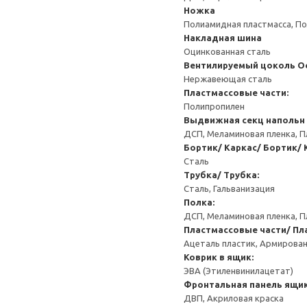
Ножка
Полиамидная пластмасса, По
Накладная шина
Оцинкованная сталь
Вентилируемый цоколь
О
Нержавеющая сталь
Пластмассовые части:
Полипропилен
Выдвижная секц напольн 
ДСП, Меламиновая пленка, П
Бортик/ Каркас/ Бортик/ 
Сталь
Трубка/ Трубка:
Сталь, Гальванизация
Полка:
ДСП, Меламиновая пленка, П
Пластмассовые части/ Пл
Ацеталь пластик, Армирован
Коврик в ящик:
ЭВА (Этиленвинилацетат)
Фронтальная панель ящик
ДВП, Акриловая краска