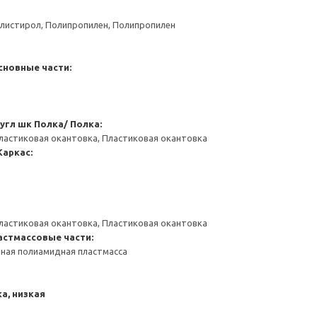
листирол, Полипропилен, Полипропилен
сновные части:
угл шк
Полка/ Полка:
ластиковая окантовка, Пластиковая окантовка
Каркас:
ластиковая окантовка, Пластиковая окантовка
астмассовые части:
ная полиамидная пластмасса
а, низкая