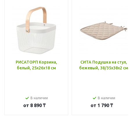
РИСАТОРП Корзина,
СИТА Подушка на стул,
белый, 25x26x18 см
бежевый, 38/35x38x2 см
В наличии
В наличии
от
8 890 ₸
от
1 790 ₸