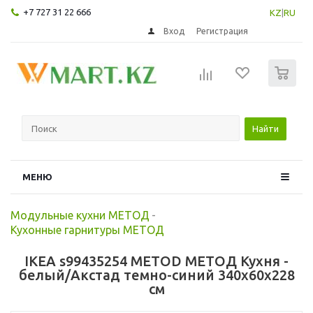
+7 727 31 22 666
KZ
|
RU
Вход
Регистрация
0
Найти
МЕНЮ
Модульные кухни МЕТОД
-
Кухонные гарнитуры МЕТОД
IKEA s99435254 METOD МЕТОД Кухня -
белый/Акстад темно-синий 340x60x228
см