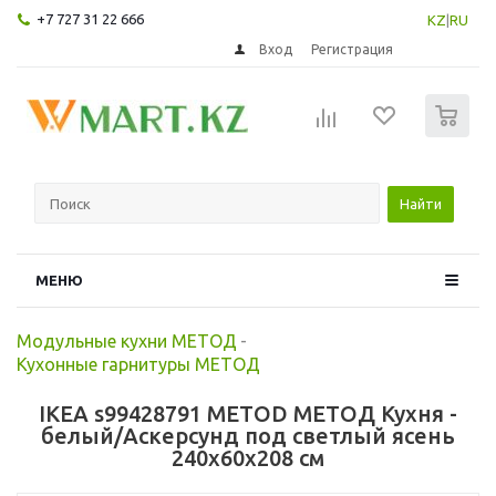
+7 727 31 22 666
KZ
|
RU
Вход
Регистрация
0
Найти
МЕНЮ
Модульные кухни МЕТОД
-
Кухонные гарнитуры МЕТОД
IKEA s99428791 METOD МЕТОД Кухня -
белый/Аскерсунд под светлый ясень
240x60x208 см