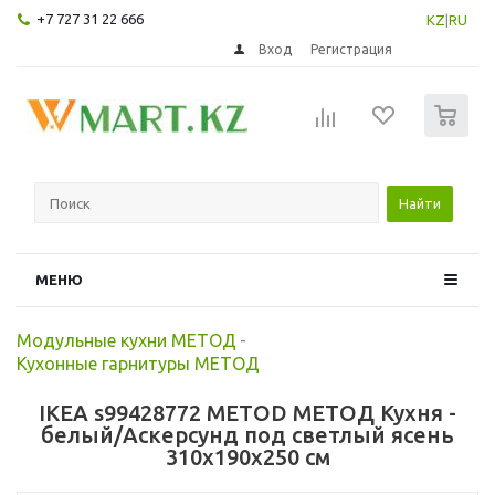
+7 727 31 22 666
KZ
|
RU
Вход
Регистрация
0
Найти
МЕНЮ
Модульные кухни МЕТОД
-
Кухонные гарнитуры МЕТОД
IKEA s99428772 METOD МЕТОД Кухня -
белый/Аскерсунд под светлый ясень
310x190x250 см