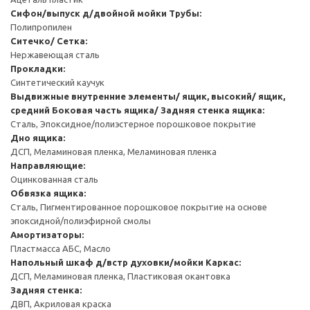
Сифон/выпуск д/двойной мойки
Трубы:
Полипропилен
Ситечко/ Сетка:
Нержавеющая сталь
Прокладки:
Синтетический каучук
Выдвижные внутренние элементы/ ящик, высокий/ ящик,
средний
Боковая часть ящика/ Задняя стенка ящика:
Сталь, Эпоксидное/полиэстерное порошковое покрытие
Дно ящика:
ДСП, Меламиновая пленка, Меламиновая пленка
Направляющие:
Оцинкованная сталь
Обвязка ящика:
Сталь, Пигментированное порошковое покрытие на основе
эпоксидной/полиэфирной смолы
Амортизаторы:
Пластмасса АБС, Масло
Напольный шкаф д/встр духовки/мойки
Каркас:
ДСП, Меламиновая пленка, Пластиковая окантовка
Задняя стенка:
ДВП, Акриловая краска