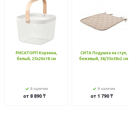
РИСАТОРП Корзина,
СИТА Подушка на стул,
белый, 25x26x18 см
бежевый, 38/35x38x2 см
В наличии
В наличии
от
8 890 ₸
от
1 790 ₸