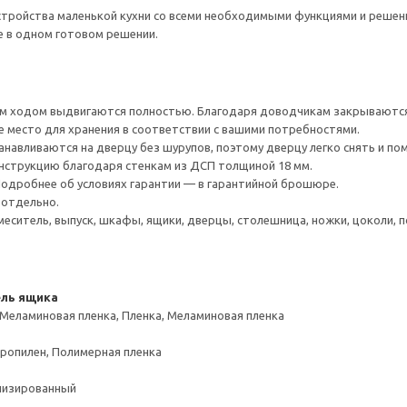
тройства маленькой кухни со всеми необходимыми функциями и решения
е в одном готовом решении.
 ходом выдвигаются полностью. Благодаря доводчикам закрываются 
е место для хранения в соответствии с вашими потребностями.
навливаются на дверцу без шурупов, поэтому дверцу легко снять и по
нструкцию благодаря стенкам из ДСП толщиной 18 мм.
 Подробнее об условиях гарантии — в гарантийной брошюре.
 отдельно.
меситель, выпуск, шкафы, ящики, дверцы, столешница, ножки, цоколи, по
ель ящика
 Меламиновая пленка, Пленка, Меламиновая пленка
пропилен, Полимерная пленка
лизированный