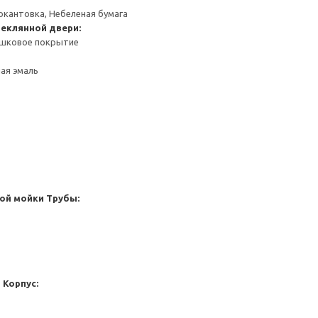
окантовка, Небеленая бумага
теклянной двери:
ошковое покрытие
ная эмаль
ой мойки
Трубы:
а
Корпус: