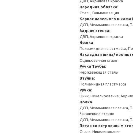
ДВП, Акриловая краска
Передняя обвязка:
Сталь, Гальванизация
Каркас навесного шкафа
ДСП, Меламиновая пленка, П
Задняя стенка:
ДВП, Акриловая краска
Ножка
Полиамидная пластмасса, По
Накладная шина/ кроншт
Оцинкованная сталь
Ручка
Трубы:
Нержавеющая сталь
Втулка:
Полиамидная пластмасса
Ручка:
Цинк, Никелирование, Акри
Полка
ДСП, Меламиновая пленка, П
Закаленное стекло
ДСП, Меламиновая пленка, 
Петля со встроенным сто
Сталь, Никелирование