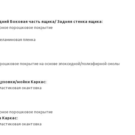
дний
Боковая часть ящика/ Задняя стенка ящика:
ерное порошковое покрытие
Меламиновая пленка
орошковое покрытие на основе эпоксидной/полиэфирной смолы
духовки/мойки
Каркас:
ластиковая окантовка
ерное порошковое покрытие
а
Каркас:
ластиковая окантовка