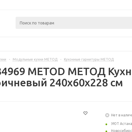
ухни
-
Модульные кухни МЕТОД
-
Кухонные гарнитуры МЕТОД
34969 METOD МЕТОД Кухн
ичневый 240x60x228 см
Нет в налич
УЮТ Астан
Новосибирс