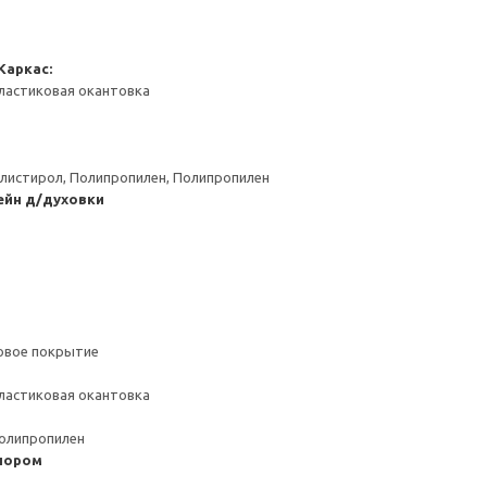
Каркас:
ластиковая окантовка
листирол, Полипропилен, Полипропилен
ейн д/духовки
ловое покрытие
ластиковая окантовка
Полипропилен
пором