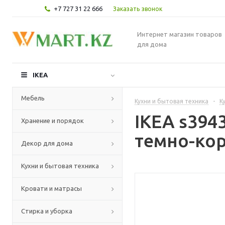
+7 727 31 22 666
Заказать звонок
Интернет магазин товаров
для дома
IKEA
Мебель
Кухни и бытовая техника
-
К
IKEA s394
Хранение и порядок
темно-кор
Декор для дома
Кухни и бытовая техника
Кровати и матрасы
Стирка и уборка