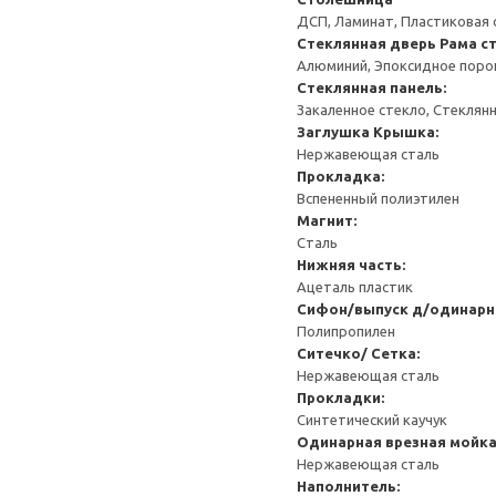
ДСП, Ламинат, Пластиковая 
Стеклянная дверь
Рама с
Алюминий, Эпоксидное пор
Стеклянная панель:
Закаленное стекло, Стеклян
Заглушка
Крышка:
Нержавеющая сталь
Прокладка:
Вспененный полиэтилен
Магнит:
Сталь
Нижняя часть:
Ацеталь пластик
Сифон/выпуск д/одинарн
Полипропилен
Ситечко/ Сетка:
Нержавеющая сталь
Прокладки:
Синтетический каучук
Одинарная врезная мойк
Нержавеющая сталь
Наполнитель: