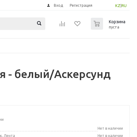
Вход
Регистрация
KZ
|
RU
0
Корзина
пуста
я - белый/Аскерсунд
ии
а
Нет в наличии
к, Лента
Нет в наличии