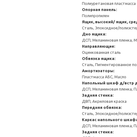
Полиуретановая пластмасса
Опорная панель:
Полипропилен
Ящик, высокий/ ящик, сре
Сталь, Эпоксидное/полиэст
Дно ящика:
ДСП, Меламиновая пленка, 
Направляющие:
Оцинкованная сталь
Обвязка ящика:
Сталь, Пигментированное п
Амортизаторы:
Пластмасса АБС, Масло
Напольный шкаф д/встр 
ДСП, Меламиновая пленка, П
Задняя стенка:
ДВП, Акриловая краска
Передняя обвязка:
Сталь, Эпоксидное/полиэст
Каркас напольного шкаф
ДСП, Меламиновая пленка, П
Задняя стенка: