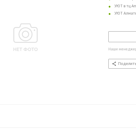
УЮТ в тц А
УЮТ Алмат
Наши менеджер
Поделит