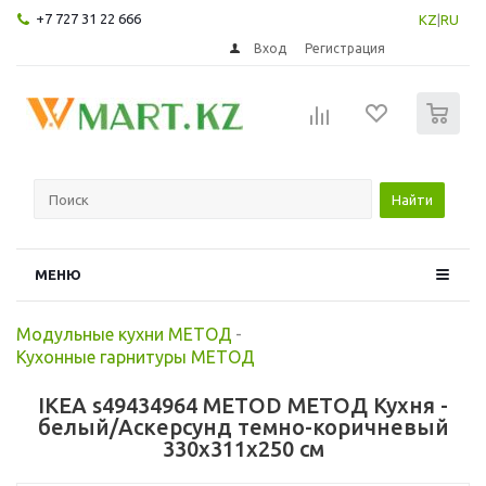
+7 727 31 22 666
KZ
|
RU
Вход
Регистрация
0
Найти
МЕНЮ
Модульные кухни МЕТОД
-
Кухонные гарнитуры МЕТОД
IKEA s49434964 METOD МЕТОД Кухня -
белый/Аскерсунд темно-коричневый
330x311x250 см