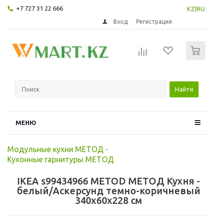
+7 727 31 22 666
KZ
|
RU
Вход
Регистрация
0
Найти
МЕНЮ
Модульные кухни МЕТОД
-
Кухонные гарнитуры МЕТОД
IKEA s99434966 METOD МЕТОД Кухня -
белый/Аскерсунд темно-коричневый
340x60x228 см